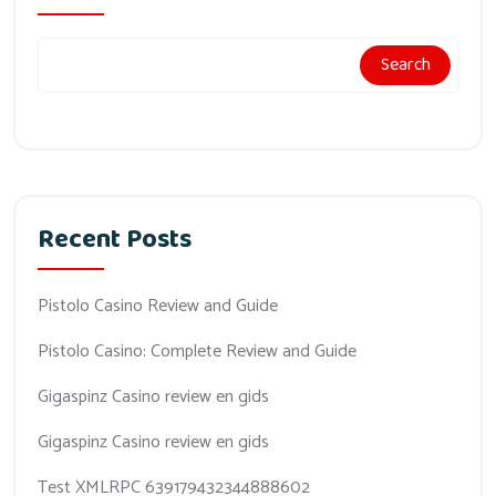
Search
Recent Posts
Pistolo Casino Review and Guide
Pistolo Casino: Complete Review and Guide
Gigaspinz Casino review en gids
Gigaspinz Casino review en gids
Test XMLRPC 639179432344888602