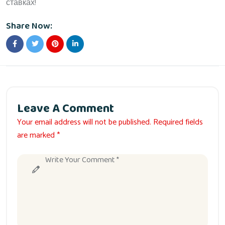
ставках!
Share Now:
Leave A Comment
Your email address will not be published. Required fields
are marked *