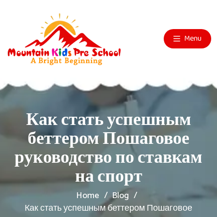
Menu
Как стать успешным
беттером Пошаговое
руководство по ставкам
на спорт
Home
Blog
Как стать успешным беттером Пошаговое