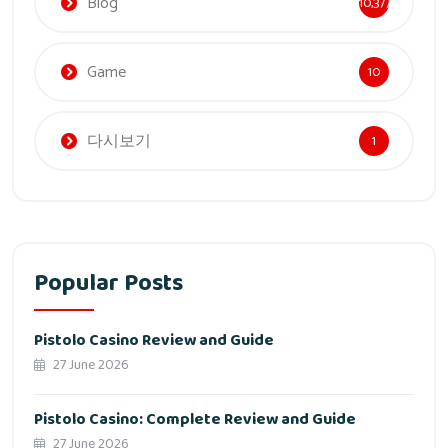
Blog
10,377
Game
10
다시보기
1
Popular Posts
Pistolo Casino Review and Guide
27 June 2026
Pistolo Casino: Complete Review and Guide
27 June 2026