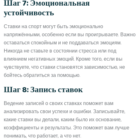
Шаг 7: Эмоциональная
устойчивость
Ставки на спорт могут быть эмоционально
напряжёнными, особенно если вы проигрываете. Важно
оставаться спокойным и не поддаваться эмоциям.
Никогда не ставьте в состоянии стресса или под
влиянием негативных эмоций. Кроме того, если вы
чувствуете, что ставки становятся зависимостью, не
бойтесь обратиться за помощью.
Шаг 8: Запись ставок
Ведение записей о своих ставках поможет вам
анализировать свои успехи и ошибки. Записывайте,
какие ставки вы делали, каким было их основание,
коэффициенты и результаты. Это поможет вам лучше
понимать, что работает, а что нет.