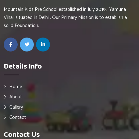
Mountain Kids Pre School established in July 2019, Yamuna
Vihar situated in Delhi , Our Primary Mission is to establish a
solid Foundation.
Details Info
Home
About
Gallery
Contact
Contact Us