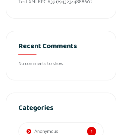
Test XMLRPC 639179432344888602
Recent Comments
No comments to show.
Categories
Anonymous
1