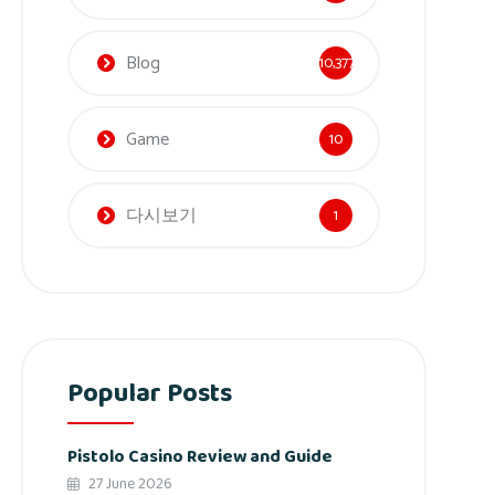
Blog
10,377
Game
10
다시보기
1
Popular Posts
Pistolo Casino Review and Guide
27 June 2026