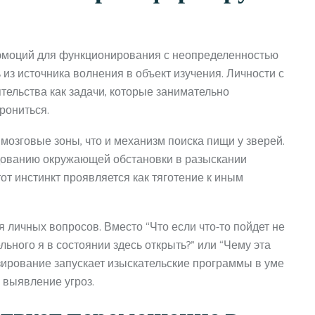
эмоций для функционирования с неопределенностью
 из источника волнения в объект изучения. Личности с
ельства как задачи, которые занимательно
рониться.
мозговые зоны, что и механизм поиска пищи у зверей.
едованию окружающей обстановки в разыскании
от инстинкт проявляется как тяготение к иным
 личных вопросов. Вместо “Что если что-то пойдет не
льного я в состоянии здесь открыть?” или “Чему эта
зирование запускает изыскательские программы в уме
а выявление угроз.