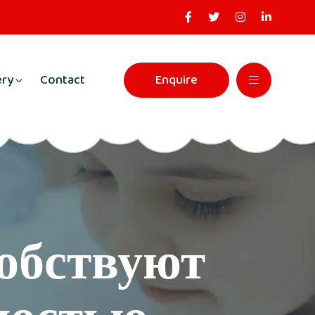
ery
Contact
Enquire
обствуют