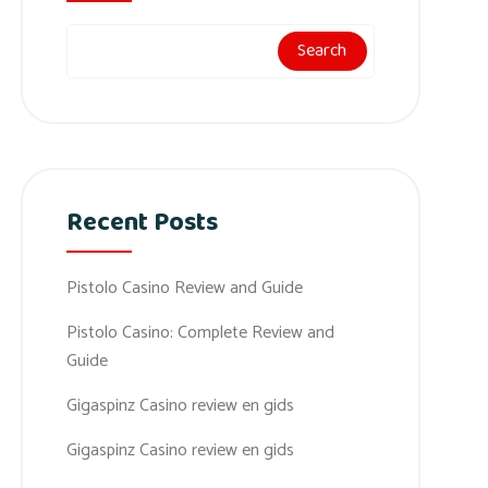
Search
Recent Posts
Pistolo Casino Review and Guide
Pistolo Casino: Complete Review and
Guide
Gigaspinz Casino review en gids
Gigaspinz Casino review en gids