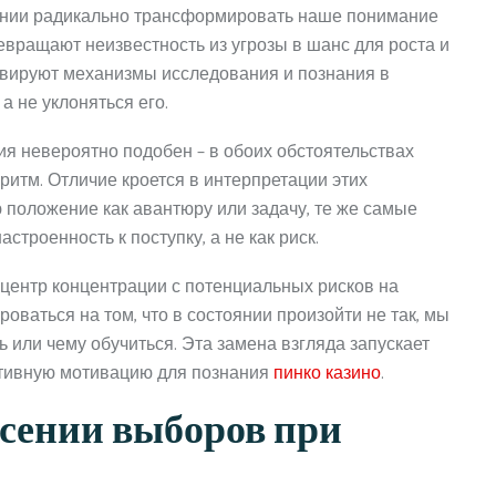
оянии радикально трансформировать наше понимание
евращают неизвестность из угрозы в шанс для роста и
тивируют механизмы исследования и познания в
а не уклоняться его.
я невероятно подобен – в обоих обстоятельствах
ритм. Отличие кроется в интерпретации этих
 положение как авантюру или задачу, те же самые
строенность к поступку, а не как риск.
центр концентрации с потенциальных рисков на
оваться на том, что в состоянии произойти не так, мы
ь или чему обучиться. Эта замена взгляда запускает
тивную мотивацию для познания
пинко казино
.
есении выборов при