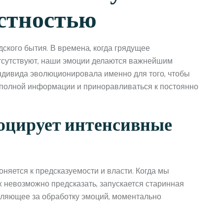
естностью
ского бытия. В времена, когда грядущее
тсутствуют, наши эмоции делаются важнейшим
дивида эволюционировала именно для того, чтобы
еполной информации и приноравливаться к постоянно
оцирует интенсивные
оняется к предсказуемости и власти. Когда мы
ых невозможно предсказать, запускается старинная
вляющее за обработку эмоций, моментально