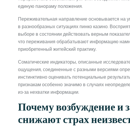
единую панораму положения.
Переживательная направление основывается на у
в разнообразных ситуациях пинко казино. Восприят
выборе в состоянии действовать верным показател
что переживания обрабатывают информацию намно
приобретенный житейский практику.
Соматические индикаторы, описанные исследоват
ощущения, соединенные с разными версиями опред
инстинктивно оценивать потенциальные результаты
признакам особенно значимо в случаях неопредел
из-за нехватки информации.
Почему возбуждение и 
снижают страх неизвес