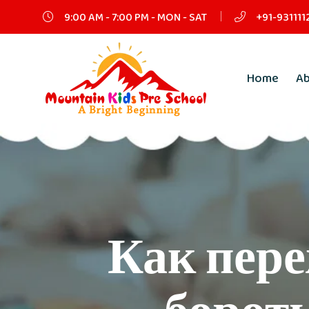
9:00 AM - 7:00 PM - MON - SAT
+91-931111
Home
A
Как пер