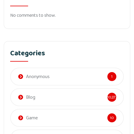
No comments to show.
Categories
Anonymous
1
Blog
10,377
Game
10