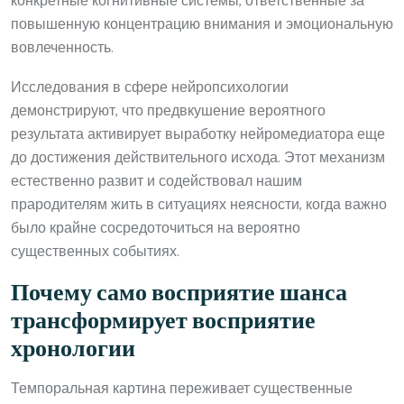
конкретные когнитивные системы, ответственные за
повышенную концентрацию внимания и эмоциональную
вовлеченность.
Исследования в сфере нейропсихологии
демонстрируют, что предвкушение вероятного
результата активирует выработку нейромедиатора еще
до достижения действительного исхода. Этот механизм
естественно развит и содействовал нашим
прародителям жить в ситуациях неясности, когда важно
было крайне сосредоточиться на вероятно
существенных событиях.
Почему само восприятие шанса
трансформирует восприятие
хронологии
Темпоральная картина переживает существенные