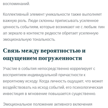
воспоминаний.
Коллективный элемент уникальности также выполняет
важную роль. Люди склонны приписывать усиленное
ценность событиям, которые возникают не с любым. пин
ап зеркало в контексте редкости обретает усиленную
эмоциональную тональность.
Связь между вероятностью и
ощущением погруженности
Участие в события непосредственно коррелирует с
восприятием индивидуальной причастности к
вероятному исходу. Когда личность ощущает, что может
воздействовать на исход событий, его психологическая
инвестиция в мгновение повышается существенно.
Эмоциональное положение активного включения