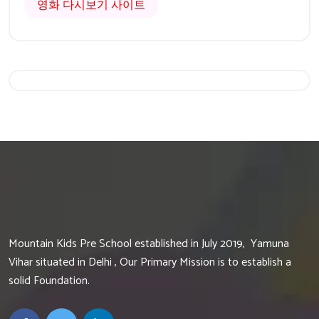
영화 다시보기 사이트
Get 20% Off
Hurry Up
Mountain Kids Pre School established in July 2019, Yamuna
Vihar situated in Delhi , Our Primary Mission is to establish a
solid Foundation.