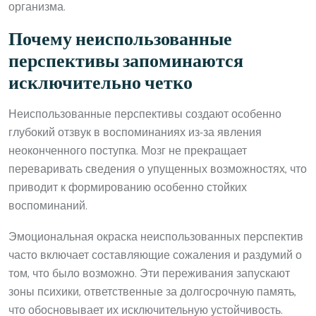
организма.
Почему неиспользованные
перспективы запоминаются
исключительно четко
Неиспользованные перспективы создают особенно
глубокий отзвук в воспоминаниях из-за явления
неоконченного поступка. Мозг не прекращает
переваривать сведения о упущенных возможностях, что
приводит к формированию особенно стойких
воспоминаний.
Эмоциональная окраска неиспользованных перспектив
часто включает составляющие сожаления и раздумий о
том, что было возможно. Эти переживания запускают
зоны психики, ответственные за долгосрочную память,
что обосновывает их исключительную устойчивость.