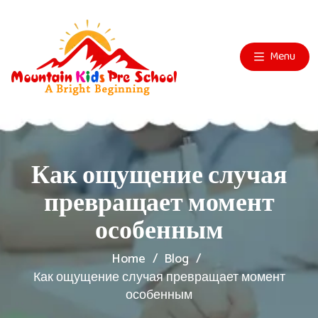
Menu
Как ощущение случая
превращает момент
особенным
Home
Blog
Как ощущение случая превращает момент
особенным