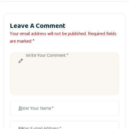
Leave A Comment
Your email address will not be published. Required fields
are marked *