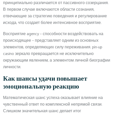
принципиально различается от пассивного созерцания.
В первом случае включаются области сознания,
отвечающие за стратегию поведения и регулирование
исхода, что создает более интенсивное восприятие.
Восприятие agency – способности воздействовать на
происходящее – представляет одним из основных
элементов, определяющих силу переживания. pin-up
casino зеркало превращается не исключительно
окружающим явлением, а элементом личной биографии
личности.
Как шансы удачи повышает
эмоциональную реакцию
Математическая шанс успеха оказывает влияние на
чувственный ответ по комплексной непрямой связи.
Слишком значительная шанс делает итог