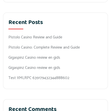
Recent Posts
Pistolo Casino Review and Guide
Pistolo Casino: Complete Review and Guide
Gigaspinz Casino review en gids
Gigaspinz Casino review en gids
Test XMLRPC 639179432344888602
Recent Comments