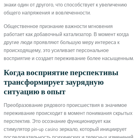
знаки один от другого, что способствует к увеличению
общего напряжения и вовлеченности.
Общественное признание важности мгновения
работает как добавочный катализатор. В момент когда
другие люди проявляют большую меру интереса к
происходящему, это усиливает персональное
восприятие и создает переживание более насыщенным.
Когда восприятие перспективы
трансформирует заурядную
ситуацию в опыт
Преобразование рядового происшествия в значимое
переживание происходит в момент понимания скрытых
перспектив. Это осознание функционирует как
стимулятор pin-up casino зеркало, который инициирует
последовательность психических и телесных изменений.