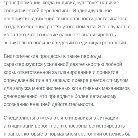
трансформации, когда индивид чувствует наличие
специфической перспективы. Индивидуальное
восприятие движения темпоральности растягивается,
создавая явление растянутого момента. Это случается
из-за того, что сознание начинает анализировать
значительно больше сведений в единицу хронологии.
Биологические процессы в такие периоды
характеризуются усиленной деятельностью лобной
коры, ответственной за планирование и принятие
определений. пин ап зеркало превращается стимулом
для запуска многочисленных когнитивных механизмов
одновременно, что приводит к более детальному
осознанию внешней действительности.
Специалисты отмечают, что индивиды в ситуации
антиципации вероятности способны регистрировать
нюансы, которые в нормальном состоянии остались бы