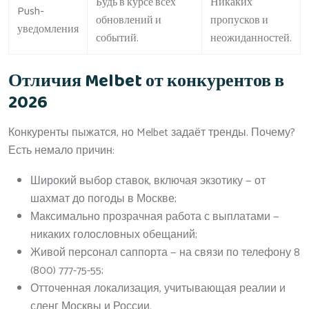
Будь в курсе всех
Никаких
Push-
обновлений и
пропусков и
уведомления
событий.
неожиданностей.
Отличия Melbet от конкурентов в
2026
Конкуренты пыжатся, но Melbet задаёт тренды. Почему?
Есть немало причин:
Широкий выбор ставок, включая экзотику — от
шахмат до погоды в Москве;
Максимально прозрачная работа с выплатами —
никаких голословных обещаний;
Живой персонал саппорта — на связи по телефону 8
(800) 777-75-55;
Отточенная локализация, учитывающая реалии и
сленг Москвы и России.