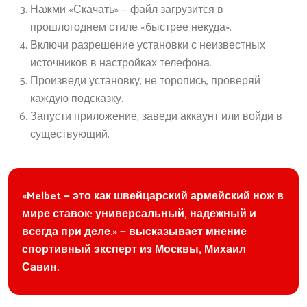
Нажми «Скачать» — файл загрузится в
прошлогоднем стиле «быстрее некуда».
Включи разрешение установки с неизвестных
источников в настройках телефона.
Произведи установку, не торопись, проверяй
каждую подсказку.
Запусти приложение, заведи аккаунт или войди в
существующий.
«Melbet — это как швейцарский армейский нож в
мире ставок: универсальный, надежный и
всегда при деле.» — высказывает мнение
спортивный эксперт из Москвы, Михаил
Савин.