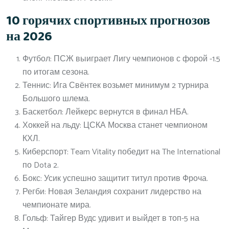
10 горячих спортивных прогнозов
на 2026
Футбол: ПСЖ выиграет Лигу чемпионов с форой -1.5
по итогам сезона.
Теннис: Ига Свёнтек возьмет минимум 2 турнира
Большого шлема.
Баскетбол: Лейкерс вернутся в финал НБА.
Хоккей на льду: ЦСКА Москва станет чемпионом
КХЛ.
Киберспорт: Team Vitality победит на The International
по Dota 2.
Бокс: Усик успешно защитит титул против Фроча.
Регби: Новая Зеландия сохранит лидерство на
чемпионате мира.
Гольф: Тайгер Вудс удивит и выйдет в топ-5 на