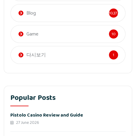
Blog
10,377
Game
10
다시보기
1
Popular Posts
Pistolo Casino Review and Guide
27 June 2026