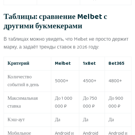
Таблицы: сравнение Melbet с
другими букмекерами
В таблицах можно увидеть, что Melbet не просто держит
марку, а задаёт тренды ставок в 2026 году:
Критерий
Melbet
1xBet
Bet365
Количество
5000+
4500+
4800+
событий в день
Максимальная
До 1 000
До 750
До 900
ставка
000 ₽
000 ₽
000 ₽
Кэш-аут
Да
Да
Да
Мобильное
Android и
Android
Android и