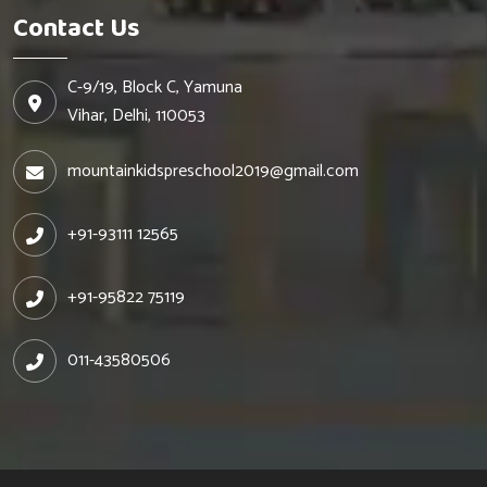
Contact Us
C-9/19, Block C, Yamuna
Vihar, Delhi, 110053
mountainkidspreschool2019@gmail.com
+91-93111 12565
+91-95822 75119
011-43580506