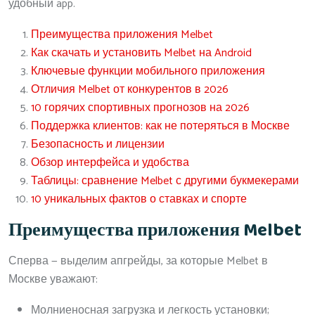
удобный app.
Преимущества приложения Melbet
Как скачать и установить Melbet на Android
Ключевые функции мобильного приложения
Отличия Melbet от конкурентов в 2026
10 горячих спортивных прогнозов на 2026
Поддержка клиентов: как не потеряться в Москве
Безопасность и лицензии
Обзор интерфейса и удобства
Таблицы: сравнение Melbet с другими букмекерами
10 уникальных фактов о ставках и спорте
Преимущества приложения Melbet
Сперва — выделим апгрейды, за которые Melbet в
Москве уважают:
Молниеносная загрузка и легкость установки;