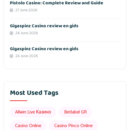
Pistolo Casino: Complete Review and Guide
27 June 2026
Gigaspinz Casino review en gids
24 June 2026
Gigaspinz Casino review en gids
24 June 2026
Most Used Tags
Allwin Live Казино
Betlabel GR
Casino Online
Casino Pinco Online