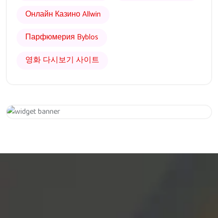
Онлайн Казино Allwin
Парфюмерия Byblos
영화 다시보기 사이트
Get 20% Off
Hurry Up