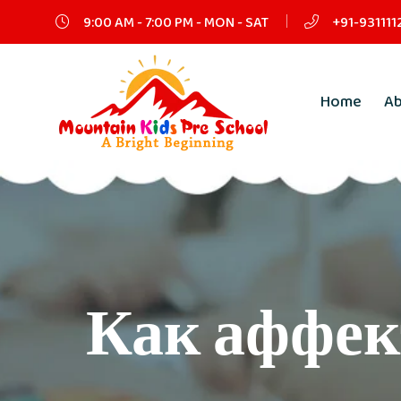
9:00 AM - 7:00 PM - MON - SAT
+91-931111
Home
A
Как аффек