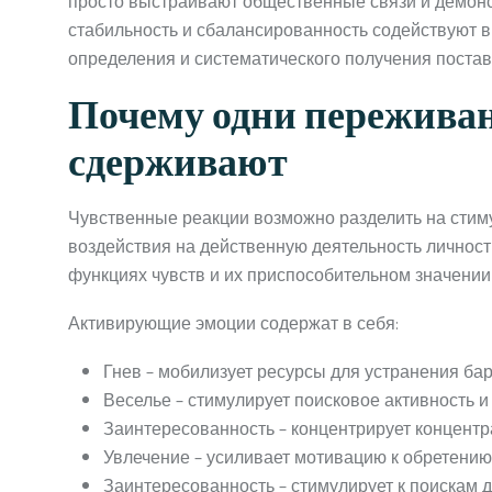
просто выстраивают общественные связи и демонс
стабильность и сбалансированность содействуют 
определения и систематического получения постав
Почему одни переживан
сдерживают
Чувственные реакции возможно разделить на стим
воздействия на действенную деятельность личности
функциях чувств и их приспособительном значении
Активирующие эмоции содержат в себя:
Гнев – мобилизует ресурсы для устранения ба
Веселье – стимулирует поисковое активность и
Заинтересованность – концентрирует концент
Увлечение – усиливает мотивацию к обретению 
Заинтересованность – стимулирует к поискам