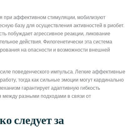
ся при аффективном стимуляции, мобилизуют
сную базу для осуществления активностей в риобет.
ость побуждает агрессивное реакции, ликование
тельное действия. Филогенетически эта система
рования на опасности и возможности внешней
 силе поведенческого импульса. Легкие аффективные
работу, тогда как сильные эмоции могут кардинально
еханизм гарантирует адаптивную гибкость
я между разными подходами в связи от
ко следует за