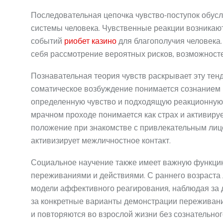
Последовательная цепочка чувство-поступок обус
системы человека. Чувственные реакции возникаю
событий
риобет казино
для благополучия человека.
себя рассмотрение вероятных рисков, возможносте
Познавательная теория чувств раскрывает эту тен
соматическое возбуждение понимается сознанием в 
определенную чувство и подходящую реакционную 
мрачном проходе понимается как страх и активируе
положение при знакомстве с привлекательным лиц
активизирует межличностное контакт.
Социальное научение также имеет важную функц
переживаниями и действиями. С раннего возраста
модели аффективного реагирования, наблюдая за 
за конкретные варианты демонстрации переживан
и повторяются во взрослой жизни без сознательног