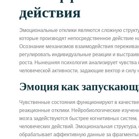
действия
Эмоциональные отклики являются сложную структу
которые производят непосредственное действие н
Осознание механизмов взаимодействия переживан
регулировать индивидуальные реакции и выстраив
роста. Нынешняя психология анализирует чувства 
человеческой активности, задающие вектор и силу 
Эмоция как запускающ
Чувственные состояния функционируют в качеств
реакционные отклики. Нейробиологические изучени
мозга задействуются быстрее когнитивных систем, 
человеческих действий. Эмоциональная структура
обрабатывает аффективную данные за фрагменты 