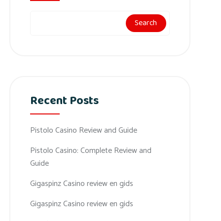
Search
Recent Posts
Pistolo Casino Review and Guide
Pistolo Casino: Complete Review and
Guide
Gigaspinz Casino review en gids
Gigaspinz Casino review en gids