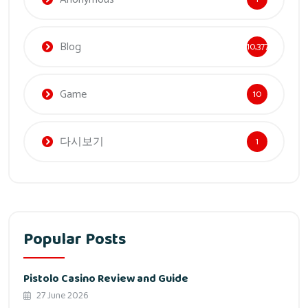
Blog
10,377
Game
10
다시보기
1
Popular Posts
Pistolo Casino Review and Guide
27 June 2026