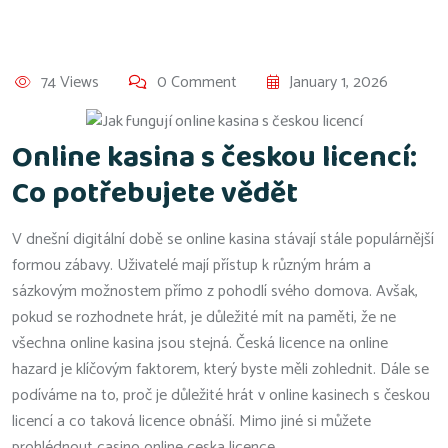
74 Views
0 Comment
January 1, 2026
Online kasina s českou licencí:
Co potřebujete vědět
V dnešní digitální době se online kasina stávají stále populárnější
formou zábavy. Uživatelé mají přístup k různým hrám a
sázkovým možnostem přímo z pohodlí svého domova. Avšak,
pokud se rozhodnete hrát, je důležité mít na paměti, že ne
všechna online kasina jsou stejná. Česká licence na online
hazard je klíčovým faktorem, který byste měli zohlednit. Dále se
podíváme na to, proč je důležité hrát v online kasinech s českou
licencí a co taková licence obnáší. Mimo jiné si můžete
prohlédnout casino online ceska licence