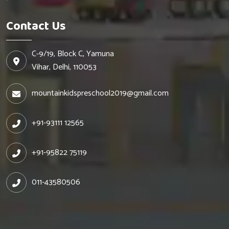
Contact Us
C-9/19, Block C, Yamuna
Vihar, Delhi, 110053
mountainkidspreschool2019@gmail.com
+91-93111 12565
+91-95822 75119
011-43580506