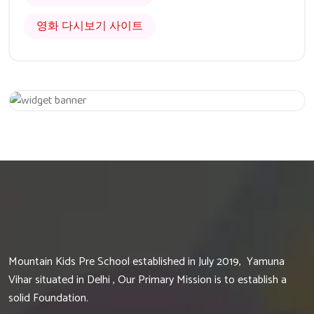
영화 다시보기 사이트
Get 20% Off
Hurry Up
Mountain Kids Pre School established in July 2019, Yamuna
Vihar situated in Delhi , Our Primary Mission is to establish a
solid Foundation.