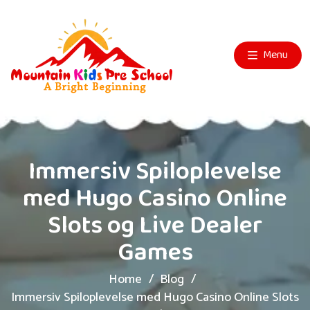
Menu
Immersiv Spiloplevelse
med Hugo Casino Online
Slots og Live Dealer
Games
Home
Blog
Immersiv Spiloplevelse med Hugo Casino Online Slots