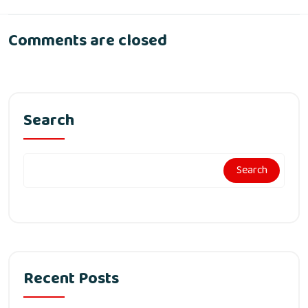
Comments are closed
Search
Search
Recent Posts