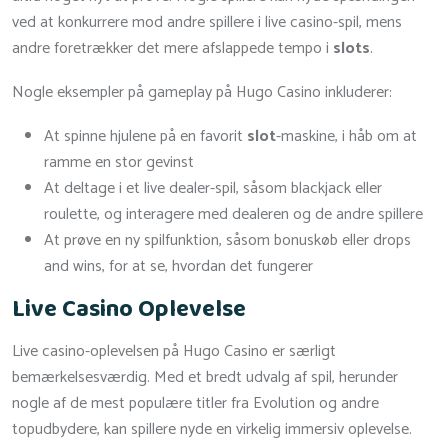
ved at konkurrere mod andre spillere i live casino-spil, mens
andre foretrækker det mere afslappede tempo i
slots
.
Nogle eksempler på gameplay på Hugo Casino inkluderer:
At spinne hjulene på en favorit
slot
-maskine, i håb om at
ramme en stor gevinst
At deltage i et live dealer-spil, såsom blackjack eller
roulette, og interagere med dealeren og de andre spillere
At prøve en ny spilfunktion, såsom bonuskøb eller drops
and wins, for at se, hvordan det fungerer
Live Casino Oplevelse
Live casino-oplevelsen på Hugo Casino er særligt
bemærkelsesværdig. Med et bredt udvalg af spil, herunder
nogle af de mest populære titler fra Evolution og andre
topudbydere, kan spillere nyde en virkelig immersiv oplevelse.