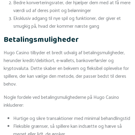
Bedre konverteringsrater, der hjælper dem med at få mere
værdi ud af deres point og belønninger
Eksklusiv adgang til nye spil og funktioner, der giver et
smugkig på, hvad der kommer næste gang
Betalingsmuligheder
Hugo Casino tilbyder et bredt udvalg af betalingsmuligheder,
herunder kredit/debitkort, e-wallets, bankoverførsler og
kryptovaluta. Dette skaber en bekvem og fleksibel oplevelse for
spillere, der kan vælge den metode, der passer bedst til deres
behov.
Nogle fordele ved betalingsmulighederne på Hugo Casino
inkluderer:
Hurtige og sikre transaktioner med minimal behandlingstid
Fleksible grænser, så spillere kan indsætte og hæve så
meget eller lidt, de ønsker