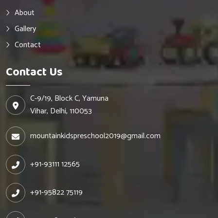
About
Gallery
Contact
Contact Us
C-9/19, Block C, Yamuna
Vihar, Delhi, 110053
mountainkidspreschool2019@gmail.com
+91-93111 12565
+91-95822 75119