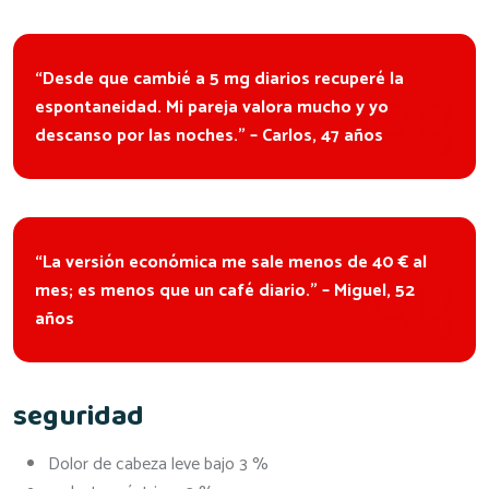
“Desde que cambié a 5 mg diarios recuperé la
espontaneidad. Mi pareja valora mucho y yo
descanso por las noches.” – Carlos, 47 años
“La versión económica me sale menos de 40 € al
mes; es menos que un café diario.” – Miguel, 52
años
seguridad
Dolor de cabeza leve bajo 3 %