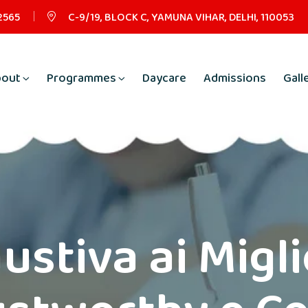
2565
C-9/19, BLOCK C, YAMUNA VIHAR, DELHI, 110053
bout
Programmes
Daycare
Admissions
Gall
ustiva ai Migli