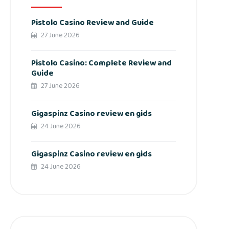
Pistolo Casino Review and Guide
27 June 2026
Pistolo Casino: Complete Review and
Guide
27 June 2026
Gigaspinz Casino review en gids
24 June 2026
Gigaspinz Casino review en gids
24 June 2026