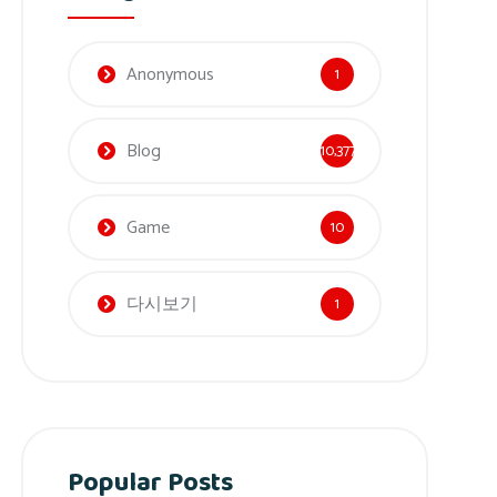
Anonymous
1
Blog
10,377
Game
10
다시보기
1
Popular Posts