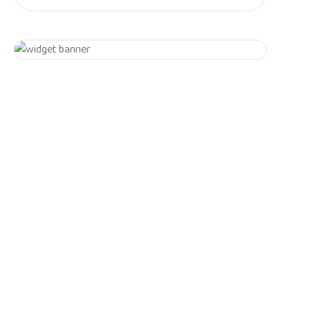
Get 20% Off
Hurry Up