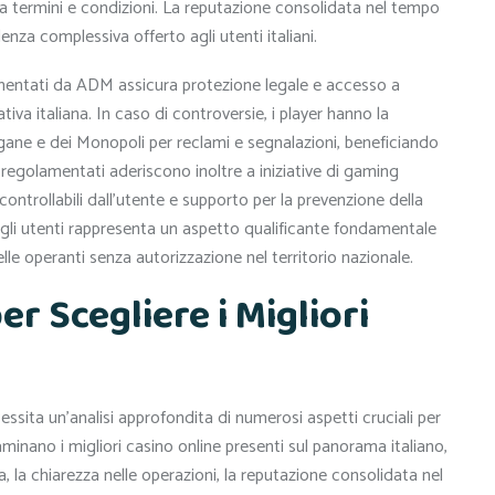
e a termini e condizioni. La reputazione consolidata nel tempo
nza complessiva offerto agli utenti italiani.
amentati da ADM assicura protezione legale e accesso a
iva italiana. In caso di controversie, i player hanno la
ogane e dei Monopoli per reclami e segnalazioni, beneficiando
regolamentati aderiscono inoltre a iniziative di gaming
ontrollabili dall’utente e supporto per la prevenzione della
egli utenti rappresenta un aspetto qualificante fondamentale
le operanti senza autorizzazione nel territorio nazionale.
r Scegliere i Migliori
cessita un’analisi approfondita di numerosi aspetti cruciali per
minano i migliori casino online presenti sul panorama italiano,
 la chiarezza nelle operazioni, la reputazione consolidata nel