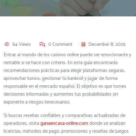
64 Views
0 Comment
December 8, 2025
Entrar al mundo de los casinos online puede ser emocionante y
rentable si se hace con criterio. En esta guía encontrarás
recomendaciones prácticas para elegir plataformas seguras,
aprovechar bonos, gestionar tu bankroll y jugar de forma
responsable en el mercado español. El objetivo es que tomes
decisiones informadas y aumentes tus probabilidades sin
exponerte a riesgos innecesarios.
Si buscas reseñas confiables y comparativas actualizadas de
operadores, visita
ganaencasa-online.com
donde se analizan
licencias, métodos de pago, promociones y reseñas de juegos