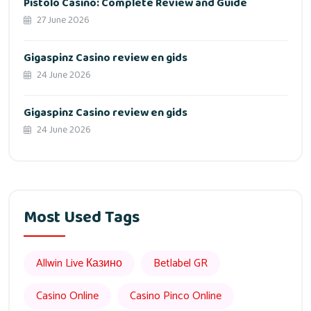
Pistolo Casino: Complete Review and Guide
27 June 2026
Gigaspinz Casino review en gids
24 June 2026
Gigaspinz Casino review en gids
24 June 2026
Most Used Tags
Allwin Live Казино
Betlabel GR
Casino Online
Casino Pinco Online