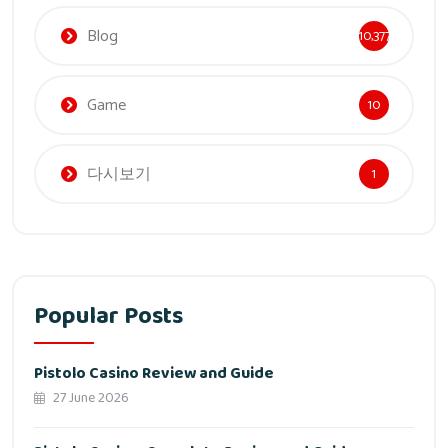
Blog
10,377
Game
10
다시보기
1
Popular Posts
Pistolo Casino Review and Guide
27 June 2026