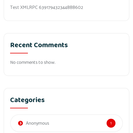
Test XMLRPC 639179432344888602
Recent Comments
No comments to show.
Categories
Anonymous
1