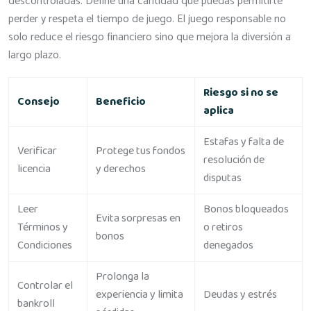
descontroladas. Define una cantidad que puedas permitirte
perder y respeta el tiempo de juego. El juego responsable no
solo reduce el riesgo financiero sino que mejora la diversión a
largo plazo.
Riesgo si no se
Consejo
Beneficio
aplica
Estafas y falta de
Verificar
Protege tus fondos
resolución de
licencia
y derechos
disputas
Leer
Bonos bloqueados
Evita sorpresas en
Términos y
o retiros
bonos
Condiciones
denegados
Prolonga la
Controlar el
experiencia y limita
Deudas y estrés
bankroll