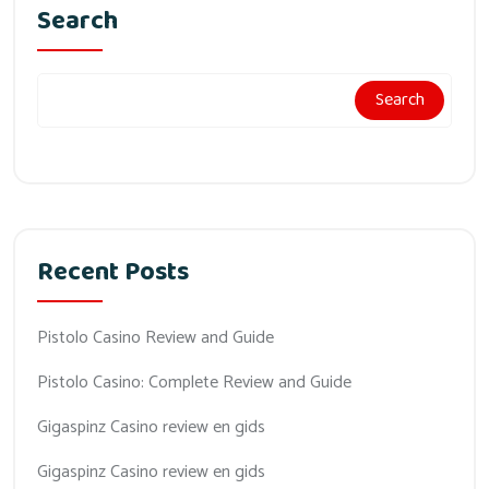
Search
Search
Recent Posts
Pistolo Casino Review and Guide
Pistolo Casino: Complete Review and Guide
Gigaspinz Casino review en gids
Gigaspinz Casino review en gids