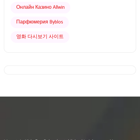
Онлайн Казино Allwin
Парфюмерия Byblos
영화 다시보기 사이트
Get 20% Off
Hurry Up