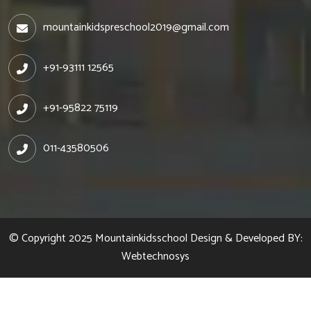
mountainkidspreschool2019@gmail.com
+91-93111 12565
+91-95822 75119
011-43580506
© Copyright 2025
Mountainkidsschool
Design & Developed BY:
Webtechnosys