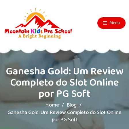
Menu
Ganesha Gold: Um Review
Completo do Slot Online
por PG Soft
Home
Blog
Ganesha Gold: Um Review Completo do Slot Online
por PG Soft