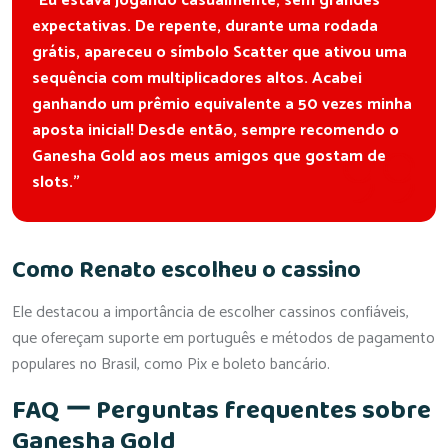
“Eu estava jogando casualmente, sem grandes
expectativas. De repente, durante uma rodada
grátis, apareceu o símbolo Scatter que ativou uma
sequência com multiplicadores altos. Acabei
ganhando um prêmio equivalente a 50 vezes minha
aposta inicial! Desde então, sempre recomendo o
Ganesha Gold aos meus amigos que gostam de
slots.”
Como Renato escolheu o cassino
Ele destacou a importância de escolher cassinos confiáveis,
que ofereçam suporte em português e métodos de pagamento
populares no Brasil, como Pix e boleto bancário.
FAQ ー Perguntas frequentes sobre
Ganesha Gold