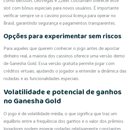
como Betsson, LeoVegas e 22Bet costumam oferecer este
slot com bônus especiais para novos usuários. É importante
verificar sempre se o cassino possui licença para operar no
Brasil, garantindo segurança e pagamentos transparentes.
Opções para experimentar sem riscos
Para aqueles que querem conhecer o jogo antes de apostar
dinheiro real, a maioria dos cassinos oferece uma versão demo
de Ganesha Gold. Essa versão gratuita permite jogar com
créditos virtuais, ajudando o jogador a entender a dinâmica das
rodadas e as funcionalidades especiais.
Volatilidade e potencial de ganhos
no Ganesha Gold
O jogo é de volatilidade média, o que significa que traz um
equilíbrio entre a frequência dos ganhos e o valor dos prêmios.
Jogadores podem esperar rodadas relativamente constantes