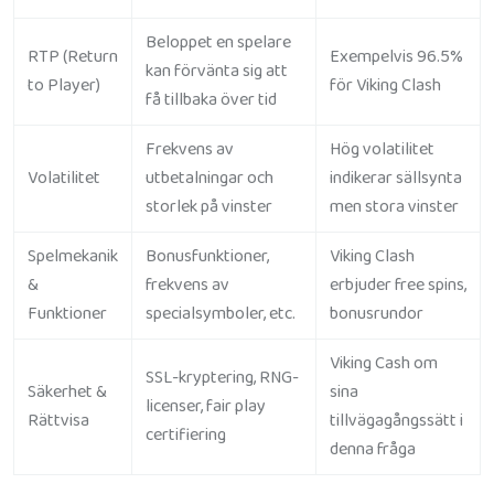
Beloppet en spelare
RTP (Return
Exempelvis 96.5%
kan förvänta sig att
to Player)
för Viking Clash
få tillbaka över tid
Frekvens av
Hög volatilitet
Volatilitet
utbetalningar och
indikerar sällsynta
storlek på vinster
men stora vinster
Spelmekanik
Bonusfunktioner,
Viking Clash
&
frekvens av
erbjuder free spins,
Funktioner
specialsymboler, etc.
bonusrundor
Viking Cash om
SSL-kryptering, RNG-
Säkerhet &
sina
licenser, fair play
Rättvisa
tillvägagångssätt i
certifiering
denna fråga