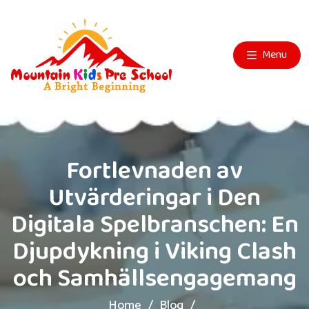
Menu
Fortlevnaden av
Utvärderingar i Den
Digitala Spelbranschen: En
Djupdykning i Viking Clash
och Samhällsengagemang
Home
Blog