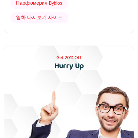
Парфюмерия Byblos
영화 다시보기 사이트
Get 20% Off
Hurry Up