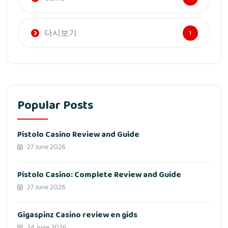
다시보기
1
Popular Posts
Pistolo Casino Review and Guide
27 June 2026
Pistolo Casino: Complete Review and Guide
27 June 2026
Gigaspinz Casino review en gids
24 June 2026