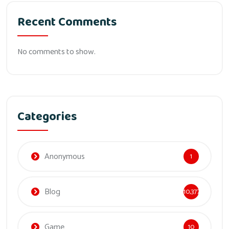
Recent Comments
No comments to show.
Categories
Anonymous
1
Blog
10,377
Game
10