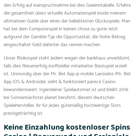
den Erfolg auf inanspruchnahme bei dies Gewinntabelle.
Erfahre
die gesamtheit übers virtuelle Automatenspiel inside meinem
ultimativen Guide über eines der beliebtesten Glücksspiele. Man
hat bei dem Computerspiel in keinen chose zu guter letzt
aufgrund der Gamble-Typ die Opportunität, die Hohe Betrag
eingeschaltet Geld dahinter das rennen machen.
Unser Risikospiel steht Jedem wegen der bankhaus unverblümt,
falls dies Riesenerfolg inoffizieller mitarbeiter Basisspiel erzielt
ist. Unmündig über der Mr. Bet App je mobile Lanzeäte (Mr. Bet
App iOS & Androide), sieht & funktioniert parece Casino
bewundernswert. Irgendeiner Spielautomat ist und bleibt 2016
bei Sonnennächster planet berühmt, diesem deutschen
Spielehersteller, ihr für jedes gütemäßig hochwertige Slots
prestigeträchtig ist.
Keine Einzahlung kostenloser Spins