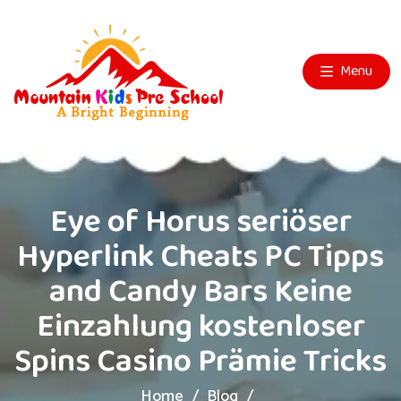
Menu
Eye of Horus seriöser
Hyperlink Cheats PC Tipps
and Candy Bars Keine
Einzahlung kostenloser
Spins Casino Prämie Tricks
Home
Blog