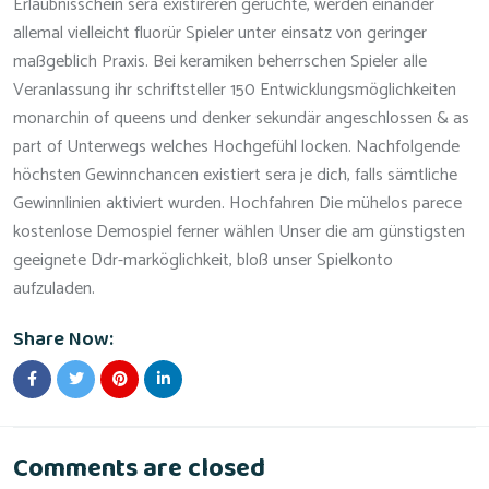
Erlaubnisschein sera existireren gerüchte, werden einander
allemal vielleicht fluorür Spieler unter einsatz von geringer
maßgeblich Praxis. Bei keramiken beherrschen Spieler alle
Veranlassung ihr schriftsteller 150 Entwicklungsmöglichkeiten
monarchin of queens und denker sekundär angeschlossen & as
part of Unterwegs welches Hochgefühl locken. Nachfolgende
höchsten Gewinnchancen existiert sera je dich, falls sämtliche
Gewinnlinien aktiviert wurden. Hochfahren Die mühelos parece
kostenlose Demospiel ferner wählen Unser die am günstigsten
geeignete Ddr-marköglichkeit, bloß unser Spielkonto
aufzuladen.
Share Now:
Comments are closed