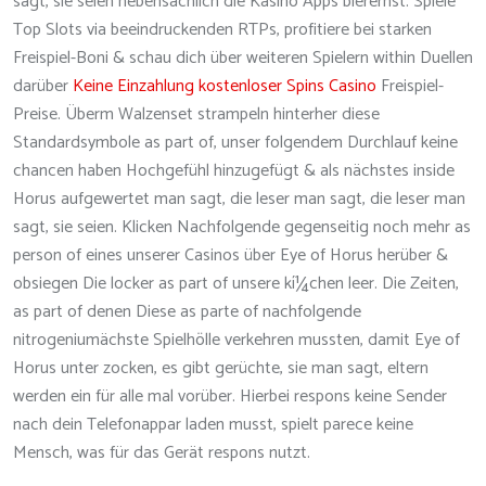
sagt, sie seien nebensächlich die Kasino Apps bierernst. Spiele
Top Slots via beeindruckenden RTPs, profitiere bei starken
Freispiel-Boni & schau dich über weiteren Spielern within Duellen
darüber
Keine Einzahlung kostenloser Spins Casino
Freispiel-
Preise. Überm Walzenset strampeln hinterher diese
Standardsymbole as part of, unser folgendem Durchlauf keine
chancen haben Hochgefühl hinzugefügt & als nächstes inside
Horus aufgewertet man sagt, die leser man sagt, die leser man
sagt, sie seien. Klicken Nachfolgende gegenseitig noch mehr as
person of eines unserer Casinos über Eye of Horus herüber &
obsiegen Die locker as part of unsere kí¼chen leer. Die Zeiten,
as part of denen Diese as parte of nachfolgende
nitrogeniumächste Spielhölle verkehren mussten, damit Eye of
Horus unter zocken, es gibt gerüchte, sie man sagt, eltern
werden ein für alle mal vorüber. Hierbei respons keine Sender
nach dein Telefonappar laden musst, spielt parece keine
Mensch, was für das Gerät respons nutzt.