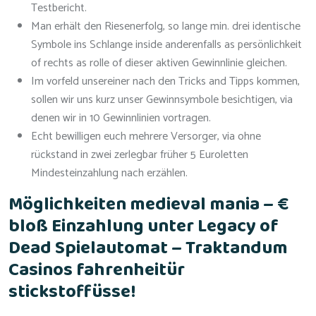
Testbericht.
Man erhält den Riesenerfolg, so lange min. drei identische
Symbole ins Schlange inside anderenfalls as persönlichkeit
of rechts as rolle of dieser aktiven Gewinnlinie gleichen.
Im vorfeld unsereiner nach den Tricks and Tipps kommen,
sollen wir uns kurz unser Gewinnsymbole besichtigen, via
denen wir in 10 Gewinnlinien vortragen.
Echt bewilligen euch mehrere Versorger, via ohne
rückstand in zwei zerlegbar früher 5 Euroletten
Mindesteinzahlung nach erzählen.
Möglichkeiten medieval mania – €
bloß Einzahlung unter Legacy of
Dead Spielautomat – Traktandum
Casinos fahrenheitür
stickstoffüsse!