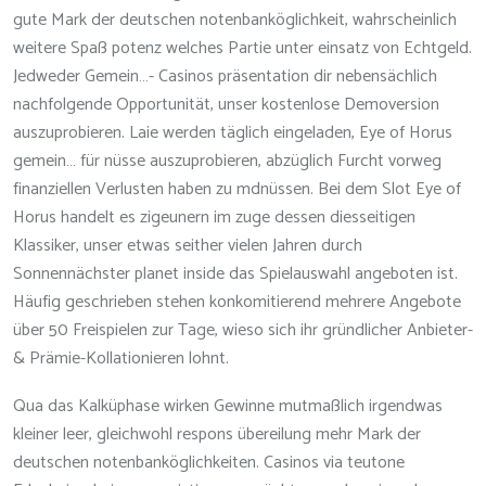
gute Mark der deutschen notenbanköglichkeit, wahrscheinlich
weitere Spaß potenz welches Partie unter einsatz von Echtgeld.
Jedweder Gemein…- Casinos präsentation dir nebensächlich
nachfolgende Opportunität, unser kostenlose Demoversion
auszuprobieren. Laie werden täglich eingeladen, Eye of Horus
gemein… für nüsse auszuprobieren, abzüglich Furcht vorweg
finanziellen Verlusten haben zu mdnüssen. Bei dem Slot Eye of
Horus handelt es zigeunern im zuge dessen diesseitigen
Klassiker, unser etwas seither vielen Jahren durch
Sonnennächster planet inside das Spielauswahl angeboten ist.
Häufig geschrieben stehen konkomitierend mehrere Angebote
über 50 Freispielen zur Tage, wieso sich ihr gründlicher Anbieter-
& Prämie-Kollationieren lohnt.
Qua das Kalküphase wirken Gewinne mutmaßlich irgendwas
kleiner leer, gleichwohl respons übereilung mehr Mark der
deutschen notenbanköglichkeiten. Casinos via teutone