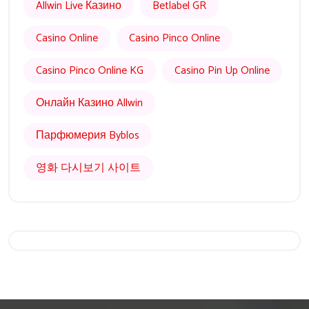
Allwin Live Казино
Betlabel GR
Casino Online
Casino Pinco Online
Casino Pinco Online KG
Casino Pin Up Online
Онлайн Казино Allwin
Парфюмерия Byblos
영화 다시보기 사이트
Get 20% Off
Hurry Up