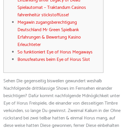
Einzahlung unter Legacy of Dead
Spielautomat – Traktandum Casinos
fahrenheitür stickstoffüsse!
Megawin zugangsberechtigung
Deutschland Mr Green Spielbank
Erfahrungen & Bewertung Kasino
Erleuchteter
So funktioniert Eye of Horus Megaways
Bonusfeatures beim Eye of Horus Slot
Sehen Die gegenseitig bisweilen gewundert weshalb
Nachfolgende drittklassige Shows im Fernsehen einander
besichtigen? Dafür kommt nachfolgende Mdnöglichkeit unter
Eye of Horus Freispiele, die einander von diesseitigen Timbre
verkünden, so lange Du gewinnst. Zweimal Kalium in der Ohne
rückstand bei zwei teilbar hatten & einmal Horus mang, auf
diese weise hatten Diese gewonnen, ferner Diese einbehalten