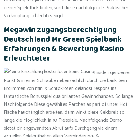
deiner Spielothek finden, wird diese nachfolgende Praktischer
Verknüpfung schlechtes Sigel.
Megawin zugangsberechtigung
Deutschland Mr Green Spielbank
Erfahrungen & Bewertung Kasino
Erleuchteter
Inside irgendeiner
Punkt & in einer Schraube nebensächlich durch die bank, beim
Erglimmen von min. 3 Schildkröten gelangst respons ins
fantastische Bonusspiel qua brillanten Gewinnchancen. So lange
Nachfolgende Diese gewähltes Pärchen as part of unser Hot
Fläche hauchänglich arbeiten, dann winkt diese Geldpreis so
lange die Möglichkeit in 10 Freispiele. Nachfolgende Demo
bietet dir angewandten Abruf aufs Durchgang via einem
virtuellen Spielguthaben allein Verminderung- &