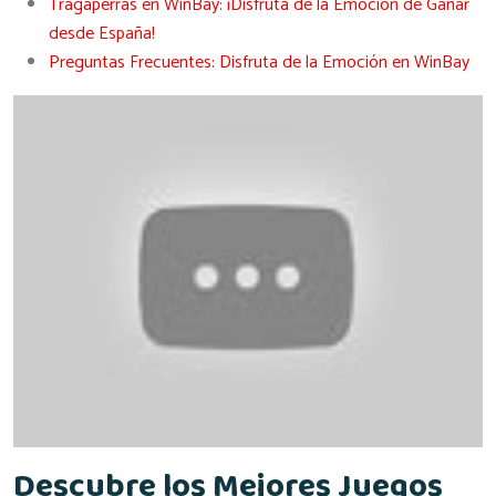
Tragaperras en WinBay: ¡Disfruta de la Emoción de Ganar
desde España!
Preguntas Frecuentes: Disfruta de la Emoción en WinBay
Descubre los Mejores Juegos