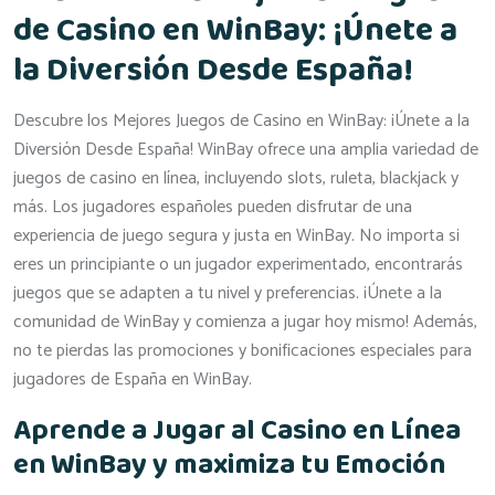
de Casino en WinBay: ¡Únete a
la Diversión Desde España!
Descubre los Mejores Juegos de Casino en WinBay: ¡Únete a la
Diversión Desde España! WinBay ofrece una amplia variedad de
juegos de casino en línea, incluyendo slots, ruleta, blackjack y
más. Los jugadores españoles pueden disfrutar de una
experiencia de juego segura y justa en WinBay. No importa si
eres un principiante o un jugador experimentado, encontrarás
juegos que se adapten a tu nivel y preferencias. ¡Únete a la
comunidad de WinBay y comienza a jugar hoy mismo! Además,
no te pierdas las promociones y bonificaciones especiales para
jugadores de España en WinBay.
Aprende a Jugar al Casino en Línea
en WinBay y maximiza tu Emoción