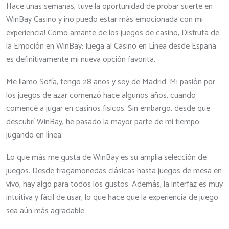
Hace unas semanas, tuve la oportunidad de probar suerte en
WinBay Casino y ¡no puedo estar más emocionada con mi
experiencia! Como amante de los juegos de casino, Disfruta de
la Emoción en WinBay: Juega al Casino en Línea desde España
es definitivamente mi nueva opción favorita.
Me llamo Sofía, tengo 28 años y soy de Madrid. Mi pasión por
los juegos de azar comenzó hace algunos años, cuando
comencé a jugar en casinos físicos. Sin embargo, desde que
descubrí WinBay, he pasado la mayor parte de mi tiempo
jugando en línea.
Lo que más me gusta de WinBay es su amplia selección de
juegos. Desde tragamonedas clásicas hasta juegos de mesa en
vivo, hay algo para todos los gustos. Además, la interfaz es muy
intuitiva y fácil de usar, lo que hace que la experiencia de juego
sea aún más agradable.