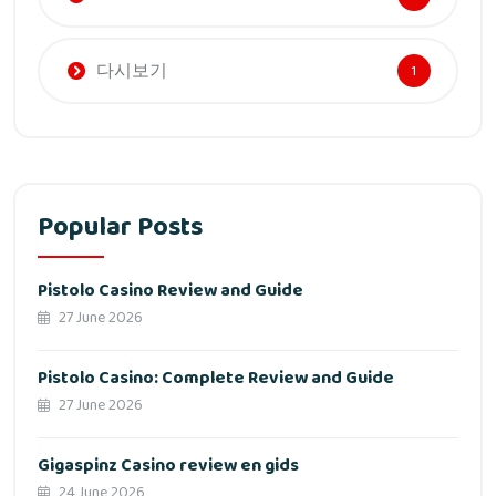
다시보기
1
Popular Posts
Pistolo Casino Review and Guide
27 June 2026
Pistolo Casino: Complete Review and Guide
27 June 2026
Gigaspinz Casino review en gids
24 June 2026