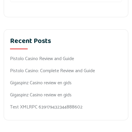
Recent Posts
Pistolo Casino Review and Guide
Pistolo Casino: Complete Review and Guide
Gigaspinz Casino review en gids
Gigaspinz Casino review en gids
Test XMLRPC 639179432344888602