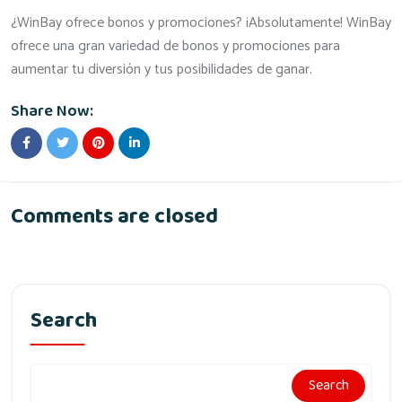
¿WinBay ofrece bonos y promociones? ¡Absolutamente! WinBay
ofrece una gran variedad de bonos y promociones para
aumentar tu diversión y tus posibilidades de ganar.
Share Now:
Comments are closed
Search
Search