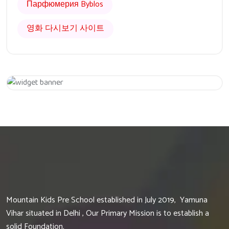
Парфюмерия Byblos
영화 다시보기 사이트
Get 20% Off
Hurry Up
Mountain Kids Pre School established in July 2019, Yamuna
Vihar situated in Delhi , Our Primary Mission is to establish a
solid Foundation.