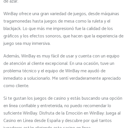
de azar.
WinBay ofrece una gran variedad de juegos, desde máquinas
tragamonedas hasta juegos de mesa como la ruleta y el
blackjack. Lo que más me impresionó fue la calidad de los
gráficos y los efectos sonoros, que hacen que la experiencia de
juego sea muy inmersiva.
Además, WinBay es muy fácil de usar y cuenta con un equipo
de atención al cliente excepcional. En una ocasión, tuve un
problema técnico y el equipo de WinBay me ayudó de
inmediato a solucionarlo. Me sentí verdaderamente apreciado
como cliente.
Si te gustan los juegos de casino y estás buscando una opción
en línea confiable y entretenida, no puedo recomendar lo
suficiente WinBay. Disfruta de la Emoción en WinBay: Juega al
Casino en Línea desde España y descubre por qué tantos