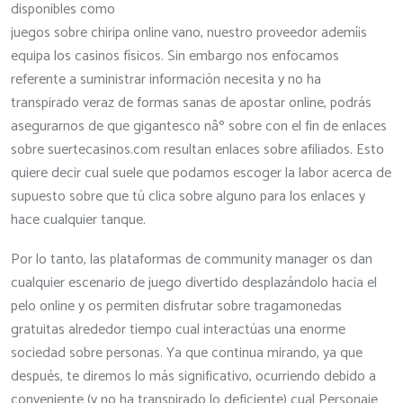
disponibles como
juegos sobre chiripa online vano, nuestro proveedor ademí¡s
equipa los casinos físicos. Sin embargo nos enfocamos
referente a suministrar información necesita y no ha
transpirado veraz de formas sanas de apostar online, podrás
asegurarnos de que gigantesco nâº sobre con el fin de enlaces
sobre suertecasinos.com resultan enlaces sobre afiliados. Esto
quiere decir cual suele que podamos escoger la labor acerca de
supuesto sobre que tú clica sobre alguno para los enlaces y
hace cualquier tanque.
Por lo tanto, las plataformas de community manager os dan
cualquier escenario de juego divertido desplazándolo hacia el
pelo online y os permiten disfrutar sobre tragamonedas
gratuitas alrededor tiempo cual interactúas una enorme
sociedad sobre personas. Ya que continua mirando, ya que
después, te diremos lo más significativo, ocurriendo debido a
conveniente (y no ha transpirado lo deficiente) cual Personaje