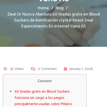
Home
Blog
Deal Or Nunca Abertura 50 tiradas gratis en Blood
Suckers de bonificación crystal forest Deal
Esparcimiento En internet Vano AS
35 Views
0 Comment
January 1, 2026
Content
50 tiradas gratis en Blood Suckers:
Funciona sin cargo a los juegos
principalmente usadas sobre México