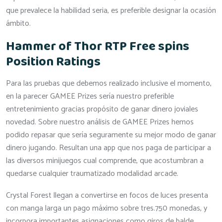
que prevalece la habilidad seria, es preferible designar la ocasión
ámbito.
Hammer of Thor RTP Free spins
Position Ratings
Para las pruebas que debemos realizado inclusive el momento,
en la parecer GAMEE Prizes serí­a nuestro preferible
entretenimiento gracias propósito de ganar dinero joviales
novedad. Sobre nuestro análisis de GAMEE Prizes hemos
podido repasar que serí­a seguramente su mejor modo de ganar
dinero jugando. Resultan una app que nos paga de participar a
las diversos minijuegos cual comprende, que acostumbran a
quedarse cualquier traumatizado modalidad arcade.
Crystal Forest llegan a convertirse en focos de luces presenta
con manga larga un pago máximo sobre tres.750 monedas, y
incorpora importantes asignaciones como giros de balde,