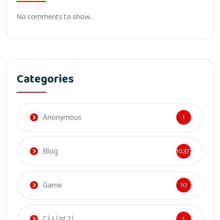
No comments to show.
Categories
Anonymous
1
Blog
10,377
Game
10
다시보기
1