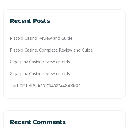
Recent Posts
Pistolo Casino Review and Guide
Pistolo Casino: Complete Review and Guide
Gigaspinz Casino review en gids
Gigaspinz Casino review en gids
Test XMLRPC 639179432344888602
Recent Comments