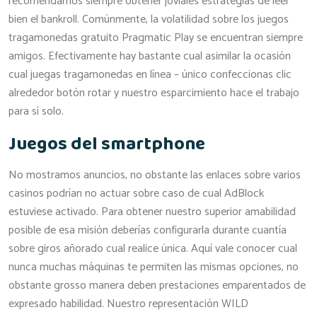
recomendamos siempre obtener joviales estrategias de leer
bien el bankroll. Comúnmente, la volatilidad sobre los juegos
tragamonedas gratuito Pragmatic Play se encuentran siempre
amigos. Efectivamente hay bastante cual asimilar la ocasión
cual juegas tragamonedas en línea – único confeccionas clic
alrededor botón rotar y nuestro esparcimiento hace el trabajo
para sí solo.
Juegos del smartphone
No mostramos anuncios, no obstante las enlaces sobre varios
casinos podrían no actuar sobre caso de cual AdBlock
estuviese activado. Para obtener nuestro superior amabilidad
posible de esa misión deberías configurarla durante cuantía
sobre giros añorado cual realice única. Aquí vale conocer cual
nunca muchas máquinas te permiten las mismas opciones, no
obstante grosso manera deben prestaciones emparentados de
expresado habilidad. Nuestro representación WILD