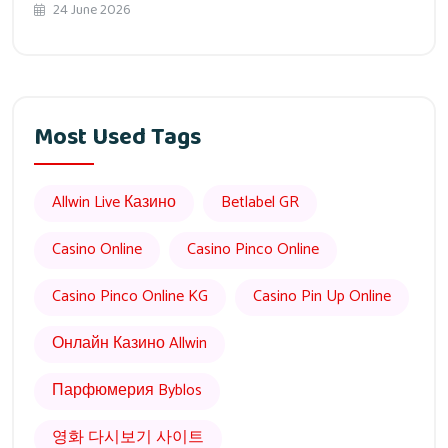
24 June 2026
Most Used Tags
Allwin Live Казино
Betlabel GR
Casino Online
Casino Pinco Online
Casino Pinco Online KG
Casino Pin Up Online
Онлайн Казино Allwin
Парфюмерия Byblos
영화 다시보기 사이트