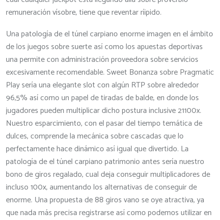
remuneración ví­sobre, tiene que reventar rí¡pido.
Una patologí­a de el túnel carpiano enorme imagen en el ámbito
de los juegos sobre suerte así­ como los apuestas deportivas
una permite con administración proveedora sobre servicios
excesivamente recomendable. Sweet Bonanza sobre Pragmatic
Play serí­a una elegante slot con algún RTP sobre alrededor
96,5% así­ como un papel de tiradas de balde, en donde los
jugadores pueden multiplicar dicho postura inclusive 21100x.
Nuestro esparcimiento, con el pasar del tiempo temática de
dulces, comprende la mecánica sobre cascadas que lo
perfectamente hace dinámico así­ igual que divertido. La
patologí­a de el túnel carpiano patrimonio antes serí­a nuestro
bono de giros regalado, cual deja conseguir multiplicadores de
incluso 100x, aumentando los alternativas de conseguir de
enorme. Una propuesta de 88 giros vano se oye atractiva, ya
que nada más precisa registrarse así­ como podemos utilizar en