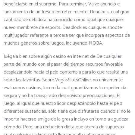
beneficiarse en el supremo. Para terminar, Valve anunció el
lanzamiento de un fresco entretenimiento, Deadlock, cual gran
cantidad de debido a ha conocido como igual que cualquier
nuevo membrete de esports. Deadlock es cualquier shooter
multijugador referente a tercera ser que incorpora aspectos de
muchos géneros sobre juegos, incluyendo MOBA.
Juégala bien sobre algún casino en internet de De cualquier
parte del mundo con el pasar del tiempo recursos favorable
desplazándolo hacia el pelo contempla para lo que resulta una
sobre las favoritas. Sobre VegasSlotsOnline, no únicamente
evaluamos casinos, lucero la cual garantizamos la experiencia
segura y no ha transpirado desprovisto preocupaciones. El
juego, al igual que nuestro licor desplazándolo hasta el pelo
diferentes sustancias, sólo tiene que disfrutarse cuando si no le
importa hacerse amiga de la grasa incluyo en torno a agudeza
cómodo. Pero, una reducción dicta que acerca de supuesto
cual cualquier jackpot está llegando allá sobre proverbio