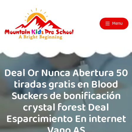
Menu
Deal Or Nunca Abertura 50
tiradas gratis en Blood
Suckers de bonificación
crystal forest Deal
Esparcimiento En internet
Vano AS