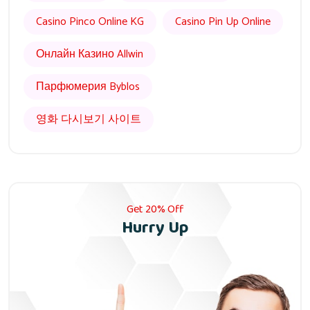
Casino Pinco Online KG
Casino Pin Up Online
Онлайн Казино Allwin
Парфюмерия Byblos
영화 다시보기 사이트
Get 20% Off
Hurry Up