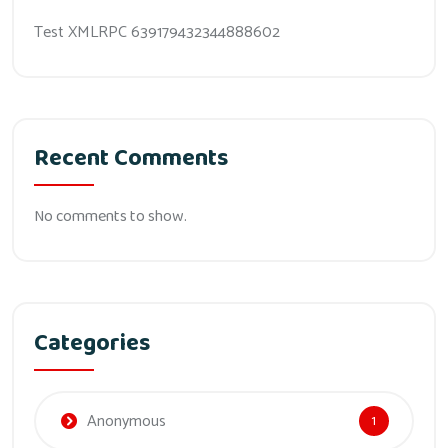
Test XMLRPC 639179432344888602
Recent Comments
No comments to show.
Categories
Anonymous
1