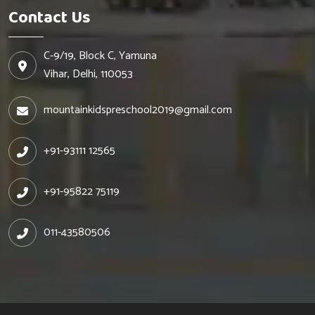
Contact Us
C-9/19, Block C, Yamuna
Vihar, Delhi, 110053
mountainkidspreschool2019@gmail.com
+91-93111 12565
+91-95822 75119
011-43580506