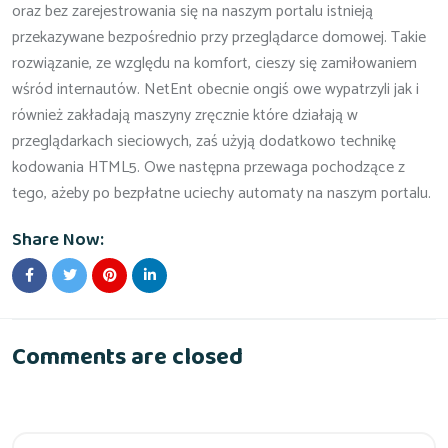
oraz bez zarejestrowania się na naszym portalu istnieją
przekazywane bezpośrednio przy przeglądarce domowej. Takie
rozwiązanie, ze względu na komfort, cieszy się zamiłowaniem
wśród internautów. NetEnt obecnie ongiś owe wypatrzyli jak i
również zakładają maszyny zręcznie które działają w
przeglądarkach sieciowych, zaś użyją dodatkowo technikę
kodowania HTML5. Owe następna przewaga pochodzące z
tego, ażeby po bezpłatne uciechy automaty na naszym portalu.
Share Now:
Comments are closed