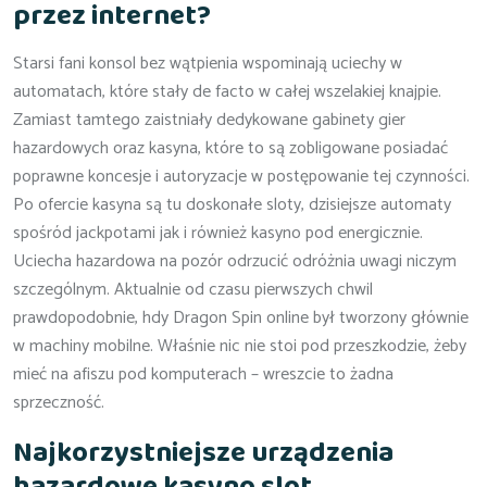
przez internet?
Starsi fani konsol bez wątpienia wspominają uciechy w
automatach, które stały de facto w całej wszelakiej knajpie.
Zamiast tamtego zaistniały dedykowane gabinety gier
hazardowych oraz kasyna, które to są zobligowane posiadać
poprawne koncesje i autoryzacje w postępowanie tej czynności.
Po ofercie kasyna są tu doskonałe sloty, dzisiejsze automaty
spośród jackpotami jak i również kasyno pod energicznie.
Uciecha hazardowa na pozór odrzucić odróżnia uwagi niczym
szczególnym. Aktualnie od czasu pierwszych chwil
prawdopodobnie, hdy Dragon Spin online był tworzony głównie
w machiny mobilne. Właśnie nic nie stoi pod przeszkodzie, żeby
mieć na afiszu pod komputerach – wreszcie to żadna
sprzeczność.
Najkorzystniejsze urządzenia