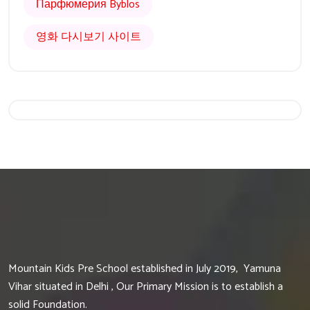
Парфюмерия Byblos
영화 다시보기 사이트
Get 20% Off
Hurry Up
Mountain Kids Pre School established in July 2019, Yamuna
Vihar situated in Delhi , Our Primary Mission is to establish a
solid Foundation.