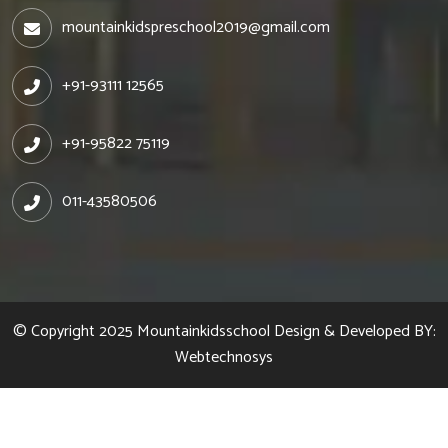
mountainkidspreschool2019@gmail.com
+91-93111 12565
+91-95822 75119
011-43580506
© Copyright 2025
Mountainkidsschool
Design & Developed BY:
Webtechnosys