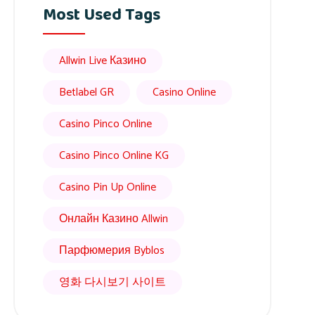
Most Used Tags
Allwin Live Казино
Betlabel GR
Casino Online
Casino Pinco Online
Casino Pinco Online KG
Casino Pin Up Online
Онлайн Казино Allwin
Парфюмерия Byblos
영화 다시보기 사이트