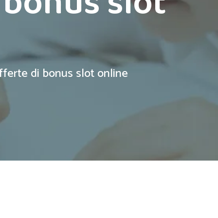
 bonus slot
fferte di bonus slot online