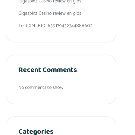
Gigaspinz Casino review en gids
Gigaspinz Casino review en gids
Test XMLRPC 639179432344888602
Recent Comments
No comments to show.
Categories