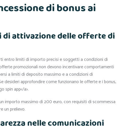
oncessione di bonus ai
 di attivazione delle offerte di
 entro limiti di importo precisi e soggetti a condizioni di
 le offerte promozionali non devono incentivare comportamenti
rsi a limiti di deposito massimo e a condizioni di
Se desideri approfondire come funzionano le offerte e i bonus,
ngo spin app</a>.
 un importo massimo di 200 euro, con requisiti di scommessa
e un prelievo.
iarezza nelle comunicazioni