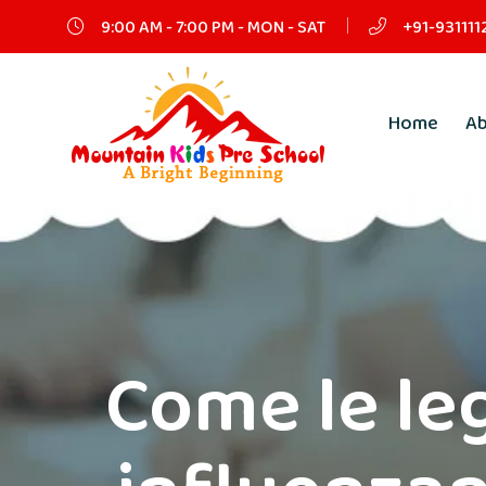
9:00 AM - 7:00 PM - MON - SAT
+91-931111
Home
A
Come le leg