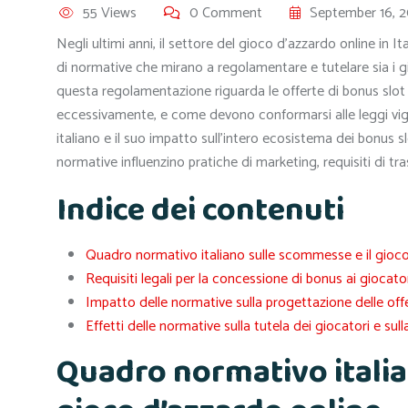
55 Views
0 Comment
September 16, 
Negli ultimi anni, il settore del gioco d’azzardo online in 
di normative che mirano a regolamentare e tutelare sia i gio
questa regolamentazione riguarda le offerte di bonus sl
eccessivamente, e come devono conformarsi alle leggi vige
italiano e il suo impatto sull’intero ecosistema dei bonus 
normative influenzino pratiche di marketing, requisiti di tr
Indice dei contenuti
Quadro normativo italiano sulle scommesse e il gioco
Requisiti legali per la concessione di bonus ai giocator
Impatto delle normative sulla progettazione delle off
Effetti delle normative sulla tutela dei giocatori e su
Quadro normativo italia