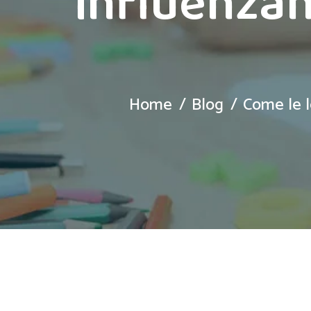
influenzan
Home
Blog
Come le l