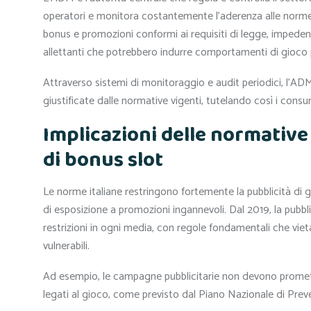
operatori e monitora costantemente l’aderenza alle norme. 
bonus e promozioni conformi ai requisiti di legge, imped
allettanti che potrebbero indurre comportamenti di gioco 
Attraverso sistemi di monitoraggio e audit periodici, l’ADM
giustificate dalle normative vigenti, tutelando così i co
Implicazioni delle normative
di bonus slot
Le norme italiane restringono fortemente la pubblicità di g
di esposizione a promozioni ingannevoli. Dal 2019, la pubbli
restrizioni in ogni media, con regole fondamentali che vi
vulnerabili.
Ad esempio, le campagne pubblicitarie non devono prometter
legati al gioco, come previsto dal Piano Nazionale di Pre