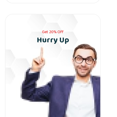
Get 20% Off
Hurry Up