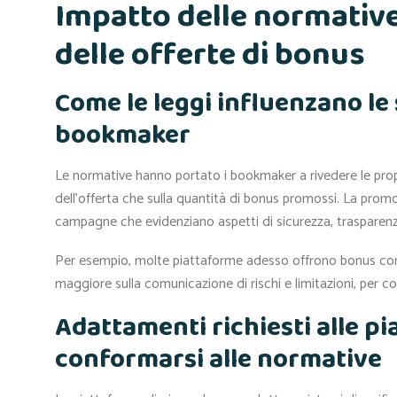
Impatto delle normative
delle offerte di bonus
Come le leggi influenzano le 
bookmaker
Le normative hanno portato i bookmaker a rivedere le propr
dell’offerta che sulla quantità di bonus promossi. La promo
campagne che evidenziano aspetti di sicurezza, trasparenza
Per esempio, molte piattaforme adesso offrono bonus con
maggiore sulla comunicazione di rischi e limitazioni, per conf
Adattamenti richiesti alle pi
conformarsi alle normative