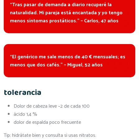
“Tras pasar de demanda a diario recuperé la
naturalidad. Mi pareja está encantada y yo tengo
menos síntomas prostáticos.” – Carlos, 47 años
“El genérico me sale menos de 40 € mensuales; es
menos que dos cafés.” – Miguel, 52 años
tolerancia
Dolor de cabeza leve ~2 de cada 100
ácido 1,4 %
dolor de espalda poco frecuente
Tip: hidrátate bien y consulta si usas nitratos.