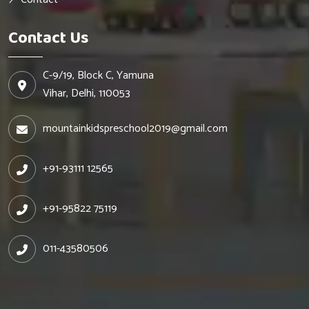
Contact Us
C-9/19, Block C, Yamuna
Vihar, Delhi, 110053
mountainkidspreschool2019@gmail.com
+91-93111 12565
+91-95822 75119
011-43580506