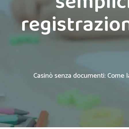
semplici
registrazio
Casinò senza documenti: Come la 