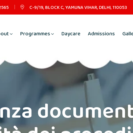
2565
C-9/19, BLOCK C, YAMUNA VIHAR, DELHI, 110053
bout
Programmes
Daycare
Admissions
Gall
enza documenti