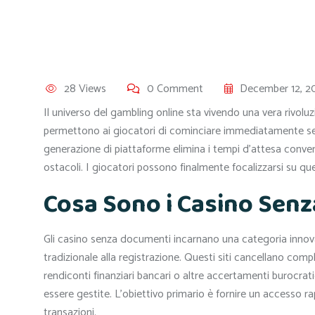
28 Views
0 Comment
December 12, 2
Il universo del gambling online sta vivendo una vera rivol
permettono ai giocatori di cominciare immediatamente se
generazione di piattaforme elimina i tempi d’attesa conven
ostacoli. I giocatori possono finalmente focalizzarsi su q
Cosa Sono i Casino Sen
Gli casino senza documenti incarnano una categoria innov
tradizionale alla registrazione. Questi siti cancellano com
rendiconti finanziari bancari o altre accertamenti buroc
essere gestite. L’obiettivo primario è fornire un accesso 
transazioni.