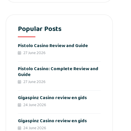
Popular Posts
Pistolo Casino Review and Guide
27 June 2026
Pistolo Casino: Complete Review and
Guide
27 June 2026
Gigaspinz Casino review en gids
24 June 2026
Gigaspinz Casino review en gids
24 June 2026