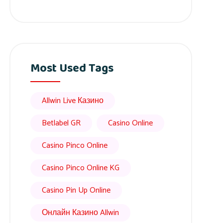
Most Used Tags
Allwin Live Казино
Betlabel GR
Casino Online
Casino Pinco Online
Casino Pinco Online KG
Casino Pin Up Online
Онлайн Казино Allwin