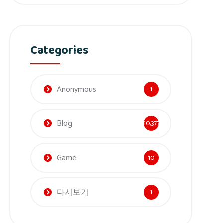
Categories
Anonymous
1
Blog
10,377
Game
10
다시보기
1