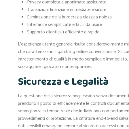
Privacy completa e anonimato assicurato
Transazioni finanziarie immediate e sicure
Eliminazione della burocrazia classica noiosa
Interfacce semplificate e facili da usare
Supporto clienti più efficiente e rapido
L’esperienza utente generale risulta considerevolmente migli
che caratterizzano il gambling online convenzionale. Gli cas
intrattenimento di qualità in modo semplice e immediato, 
scoraggiare i giocatori contemporanei.
Sicurezza e Legalità
La questione della sicurezza negli casino senza documenti 
prendono il posto di efficacemente le controlli documentali
sorveglianza in tempo reale che individuano comportament
provvedimenti di protezione. La cifratura end-to-end salva
dati sensibili rimangano sempre al sicuro da accessi non au