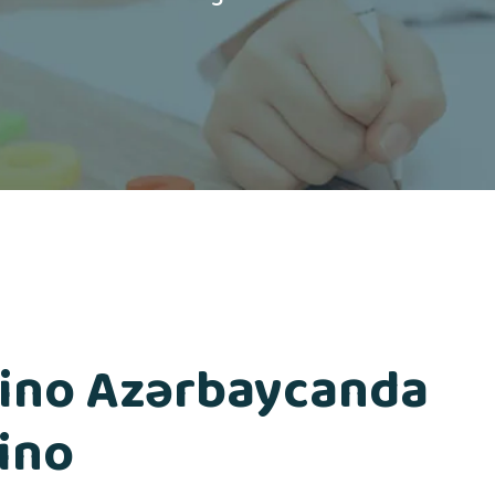
sino Azərbaycanda
ino