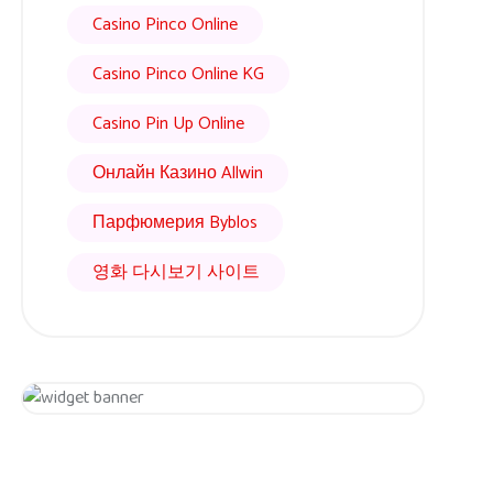
Casino Pinco Online
Casino Pinco Online KG
Casino Pin Up Online
Онлайн Казино Allwin
Парфюмерия Byblos
영화 다시보기 사이트
Get 20% Off