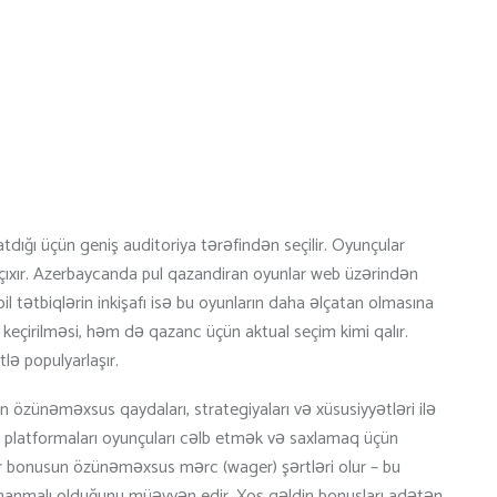
ığı üçün geniş auditoriya tərəfindən seçilir. Oyunçular
 çıxır. Azerbaycanda pul qazandiran oyunlar web üzərindən
l tətbiqlərin inkişafı isə bu oyunların daha əlçatan olmasına
 keçirilməsi, həm də qazanc üçün aktual seçim kimi qalır.
lə populyarlaşır.
 özünəməxsus qaydaları, strategiyaları və xüsusiyyətləri ilə
an platformaları oyunçuları cəlb etmək və saxlamaq üçün
bir bonusun özünəməxsus mərc (wager) şərtləri olur – bu
nanmalı olduğunu müəyyən edir. Xoş gəldin bonusları adətən