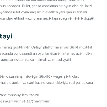
unulacaqdır. Rulet, şansa əsaslanan bir oyun olsa da, bəzi
rbaycanda rulet oynamaq üçün əvvəlcə yerli qanunların və
andakı etibarlı kazinoların necə tapılacağı və nələrə diqqət
təyi
maraq göstərirlər. Onlayn platformalar vasitəsilə müxtəlif
rbaycanda pul qazandiran oyunlar əsasən internet üzərindən
yunçular riskləri nəzərə almalı və məsuliyyətli
tən qazanılmış məbləğin 35x–50x wager şərti olur.
, masa oyunları və canlı kazino seçenekləriylə real pul qazana
anc mənbəyi kimi tanınır.
 imkanı verir və 24/7 yayımlanır.