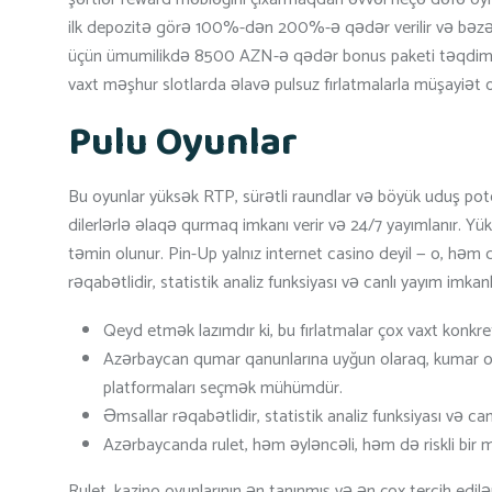
ilk depozitə görə 100%-dən 200%-ə qədər verilir və bəzən
üçün ümumilikdə 8500 AZN-ə qədər bonus paketi təqdim edə 
vaxt məşhur slotlarda əlavə pulsuz fırlatmalarla müşayiət o
Pulu Oyunlar
Bu oyunlar yüksək RTP, sürətli raundlar və böyük uduş potens
dilerlərlə əlaqə qurmaq imkanı verir və 24/7 yayımlanır. Yük
təmin olunur. Pin-Up yalnız internet casino deyil — o, həm
rəqabətlidir, statistik analiz funksiyası və canlı yayım imk
Qeyd etmək lazımdır ki, bu fırlatmalar çox vaxt konkret
Azərbaycan qumar qanunlarına uyğun olaraq, kumar oyu
platformaları seçmək mühümdür.
Əmsallar rəqabətlidir, statistik analiz funksiyası və c
Azərbaycanda rulet, həm əyləncəli, həm də riskli bir m
Rulet, kazino oyunlarının ən tanınmış və ən çox tercih edilə