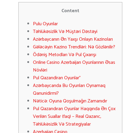
Content
Pulu Oyunlar
Təhlükəsizlik Və Müştəri Dəstəyi
Azərbaycanın Ən Yaxşı Onlayn Kazinoları
Gələcəyin Kazino Trendləri: Nə Gözlənilir?
Ödəniş Metodları Və Pul Çıxarışı
Online Casino Azerbaijan Oyunlarının Əsas
Növləri
Pul Qazandiran Oyunlar”
Azərbaycanda Bu Oyunları Oynamaq
Qanunidirmi?
Nəticə: Oyuna Qoşulmağın Zamanıdır
Pul Qazandıran Oyunlar Haqqında Ən Çox
Verilən Suallar (faq) – Real Qazanc,
Təhlükəsizlik Və Strategiyalar
Azerbaijan Casino