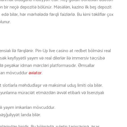
 bir neçə depozitə bölünür. Məsələn, kazino ilk beş depozit
bilər, hər mərhələdə fərqli faizlərlə. Bu kimi təkliflər çox
lunur.
ialı ilə fərqlənir. Pin-Up live casino at redbet bölməsi real
sək keyfiyyətli yayım və real dilerlər ilə immersiv təcrübə
 də peşəkar idman mərcləri platformasıdır. Əmsallar
anları mövcuddur
aviator
.
 slotlarla məhdudlaşır və maksimal uduş limiti ola bilər.
nlarına müraciət etməzdən əvvəl etibarlı və lisenziyalı
anlı yayım imkanları mövcuddur.
əşğuliyyət landa bilər.
nlərindən biridir. Bu bölmədə, ruletin tarixçəsinə, əsas