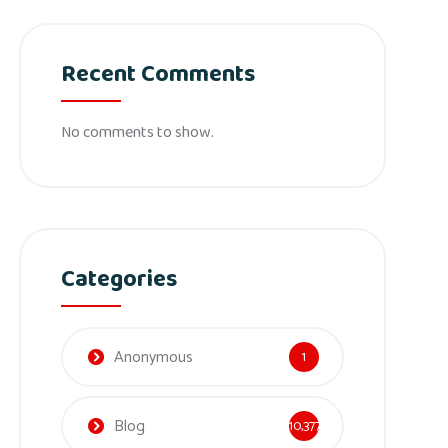
Recent Comments
No comments to show.
Categories
Anonymous
1
Blog
10,377