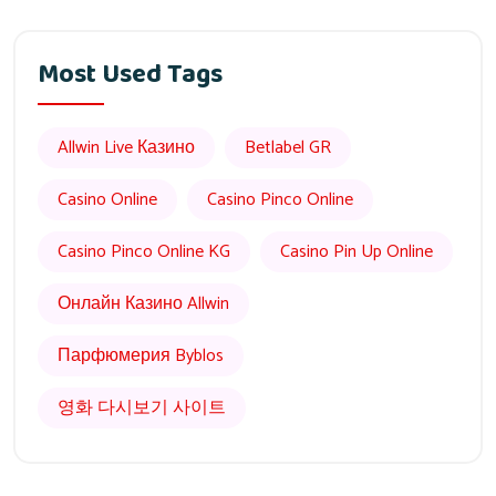
Most Used Tags
Allwin Live Казино
Betlabel GR
Casino Online
Casino Pinco Online
Casino Pinco Online KG
Casino Pin Up Online
Онлайн Казино Allwin
Парфюмерия Byblos
영화 다시보기 사이트