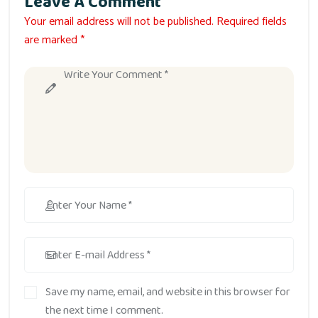
Leave A Comment
Your email address will not be published. Required fields
are marked *
Save my name, email, and website in this browser for
the next time I comment.