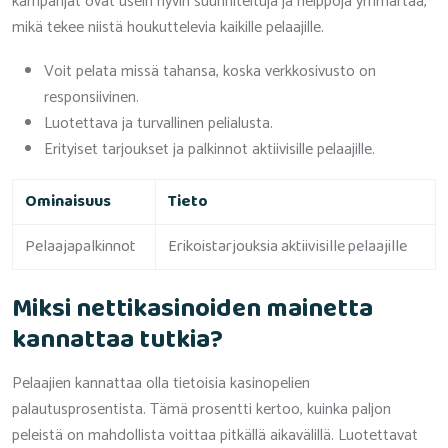
kampanjat ovat usein hyvin suunniteltuja ja helppoja ymmärtää,
mikä tekee niistä houkuttelevia kaikille pelaajille.
Voit pelata missä tahansa, koska verkkosivusto on
responsiivinen.
Luotettava ja turvallinen pelialusta.
Erityiset tarjoukset ja palkinnot aktiivisille pelaajille.
Ominaisuus
Tieto
Pelaajapalkinnot
Erikoistarjouksia aktiivisille pelaajille
Miksi nettikasinoiden mainetta
kannattaa tutkia?
Pelaajien kannattaa olla tietoisia kasinopelien
palautusprosentista. Tämä prosentti kertoo, kuinka paljon
peleistä on mahdollista voittaa pitkällä aikavälillä. Luotettavat