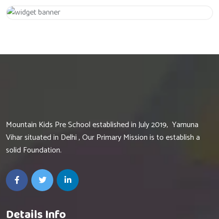
Get 20% Off
Hurry Up
Mountain Kids Pre School established in July 2019, Yamuna
Vihar situated in Delhi , Our Primary Mission is to establish a
solid Foundation.
Details Info