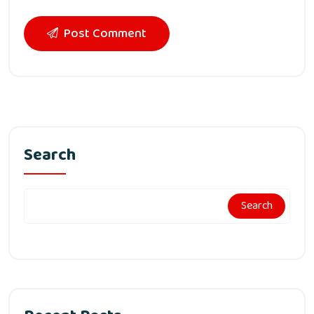
Post Comment
Search
Search