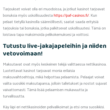
Tarjoukset voivat olla eri muodoissa, ja jotkut kasinot tarjoavat
bonuksia myös uskollisuudesta
https://paf-casinos.fi/
. Kun
pelaat tietyllä kasinolla säännöllisesti, saatat saada erityisiä
tarjouksia tai bonuksia, jotka palkitsevat uskollisuutesi. Tämä on
loistava tapa maksimoida pelikokemuksesi ja voittosi.
Tutustu live-jakajapeleihin ja niiden
vetovoimaan!
Maksutavat ovat myös keskeinen tekijä valittaessa nettikasinoa.
Luotettavat kasinot tarjoavat monia erilaisia
maksuvaihtoehtoja, mikä helpottaa pelaamista. Pelaajat voivat
valita suosikki maksutapansa, jolloin talletukset ja nostot sujuvat
vaivattomasti. Tämä lisää pelaamisen mukavuutta ja
turvallisuutta.
Käy läpi eri nettikasinoiden pelivalikoimat ja etsi oma suosikkisi.