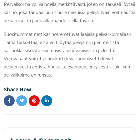
Pelivalikoima voi vaihdella merkittävästi, joten on tärkeää löytää
kasino, joka tarjoaa juuri sinulle mieluisia pelejä. Näin voit nauttia
pelaamisesta parhaalla mahdollisella tavalla.
Suosituimmat nettikasinot erottuvat laajalla pelivalikoimallaan.
Tämä tarkoittaa, että voit löytää pelejä niin perinteisistä
kasinoklassikoista kuin uusista innovatiivisista peleistä.
Verovapaat voitot ja houkuttelevat bonukset tekevät
pelaamisesta entistä houkuttelevampaa, erityisesti silloin, kun
pelivalikoima on runsas.
Share Now: