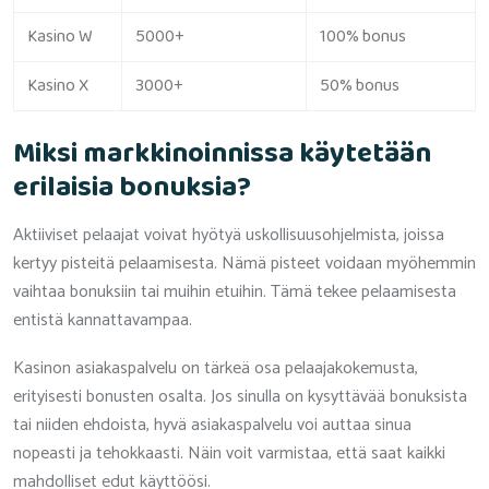
Kasino W
5000+
100% bonus
Kasino X
3000+
50% bonus
Miksi markkinoinnissa käytetään
erilaisia bonuksia?
Aktiiviset pelaajat voivat hyötyä uskollisuusohjelmista, joissa
kertyy pisteitä pelaamisesta. Nämä pisteet voidaan myöhemmin
vaihtaa bonuksiin tai muihin etuihin. Tämä tekee pelaamisesta
entistä kannattavampaa.
Kasinon asiakaspalvelu on tärkeä osa pelaajakokemusta,
erityisesti bonusten osalta. Jos sinulla on kysyttävää bonuksista
tai niiden ehdoista, hyvä asiakaspalvelu voi auttaa sinua
nopeasti ja tehokkaasti. Näin voit varmistaa, että saat kaikki
mahdolliset edut käyttöösi.