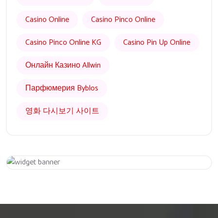
Casino Online
Casino Pinco Online
Casino Pinco Online KG
Casino Pin Up Online
Онлайн Казино Allwin
Парфюмерия Byblos
영화 다시보기 사이트
Get 20% Off
Hurry Up