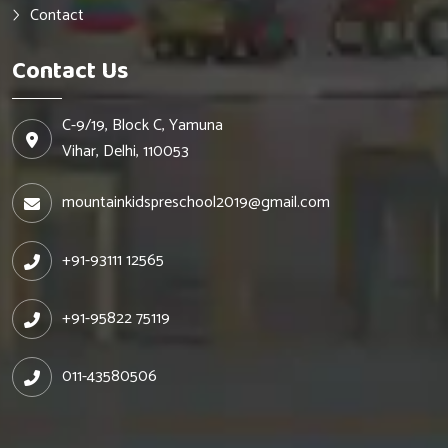
Contact
Contact Us
C-9/19, Block C, Yamuna
Vihar, Delhi, 110053
mountainkidspreschool2019@gmail.com
+91-93111 12565
+91-95822 75119
011-43580506