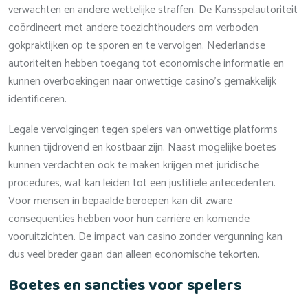
verwachten en andere wettelijke straffen. De Kansspelautoriteit
coördineert met andere toezichthouders om verboden
gokpraktijken op te sporen en te vervolgen. Nederlandse
autoriteiten hebben toegang tot economische informatie en
kunnen overboekingen naar onwettige casino’s gemakkelijk
identificeren.
Legale vervolgingen tegen spelers van onwettige platforms
kunnen tijdrovend en kostbaar zijn. Naast mogelijke boetes
kunnen verdachten ook te maken krijgen met juridische
procedures, wat kan leiden tot een justitiële antecedenten.
Voor mensen in bepaalde beroepen kan dit zware
consequenties hebben voor hun carrière en komende
vooruitzichten. De impact van casino zonder vergunning kan
dus veel breder gaan dan alleen economische tekorten.
Boetes en sancties voor spelers