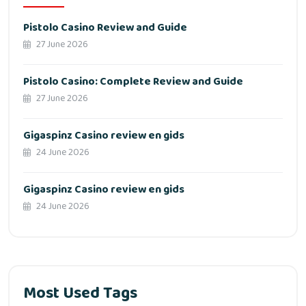
Pistolo Casino Review and Guide
27 June 2026
Pistolo Casino: Complete Review and Guide
27 June 2026
Gigaspinz Casino review en gids
24 June 2026
Gigaspinz Casino review en gids
24 June 2026
Most Used Tags