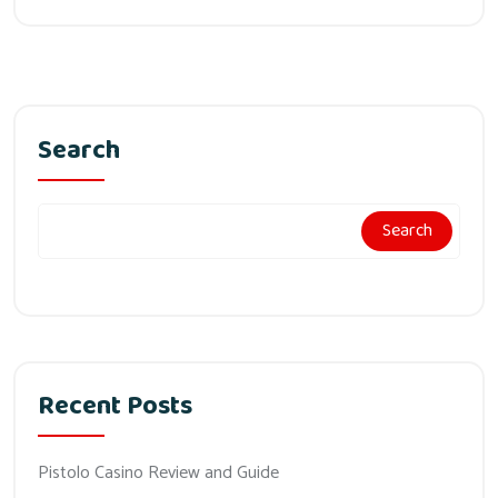
Search
Search
Recent Posts
Pistolo Casino Review and Guide