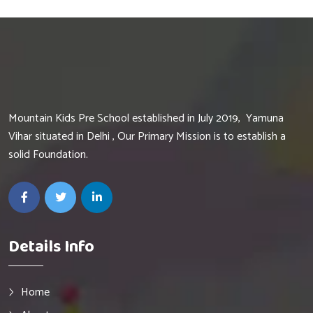
Mountain Kids Pre School established in July 2019, Yamuna
Vihar situated in Delhi , Our Primary Mission is to establish a
solid Foundation.
Details Info
Home