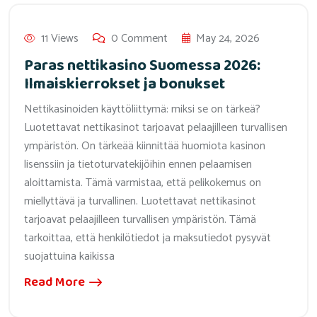
11 Views
0 Comment
May 24, 2026
Paras nettikasino Suomessa 2026:
Ilmaiskierrokset ja bonukset
Nettikasinoiden käyttöliittymä: miksi se on tärkeä?
Luotettavat nettikasinot tarjoavat pelaajilleen turvallisen
ympäristön. On tärkeää kiinnittää huomiota kasinon
lisenssiin ja tietoturvatekijöihin ennen pelaamisen
aloittamista. Tämä varmistaa, että pelikokemus on
miellyttävä ja turvallinen. Luotettavat nettikasinot
tarjoavat pelaajilleen turvallisen ympäristön. Tämä
tarkoittaa, että henkilötiedot ja maksutiedot pysyvät
suojattuina kaikissa
Read More