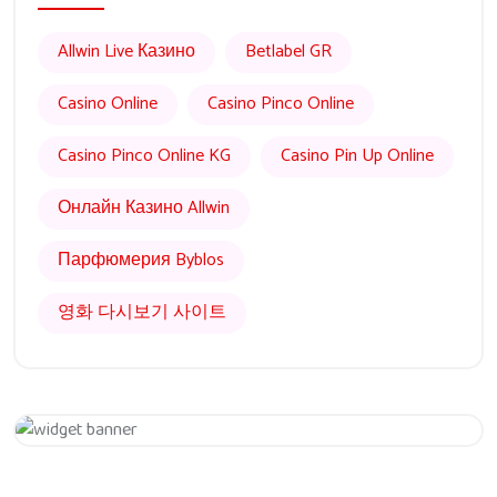
Allwin Live Казино
Betlabel GR
Casino Online
Casino Pinco Online
Casino Pinco Online KG
Casino Pin Up Online
Онлайн Казино Allwin
Парфюмерия Byblos
영화 다시보기 사이트
Get 20% Off
Hurry Up