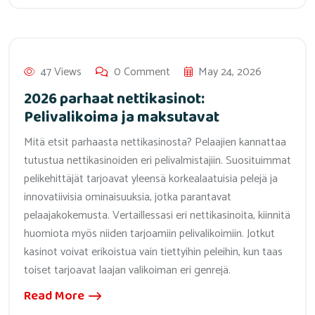
47 Views
0 Comment
May 24, 2026
2026 parhaat nettikasinot:
Pelivalikoima ja maksutavat
Mitä etsit parhaasta nettikasinosta? Pelaajien kannattaa
tutustua nettikasinoiden eri pelivalmistajiin. Suosituimmat
pelikehittäjät tarjoavat yleensä korkealaatuisia pelejä ja
innovatiivisia ominaisuuksia, jotka parantavat
pelaajakokemusta. Vertaillessasi eri nettikasinoita, kiinnitä
huomiota myös niiden tarjoamiin pelivalikoimiin. Jotkut
kasinot voivat erikoistua vain tiettyihin peleihin, kun taas
toiset tarjoavat laajan valikoiman eri genrejä.
Read More