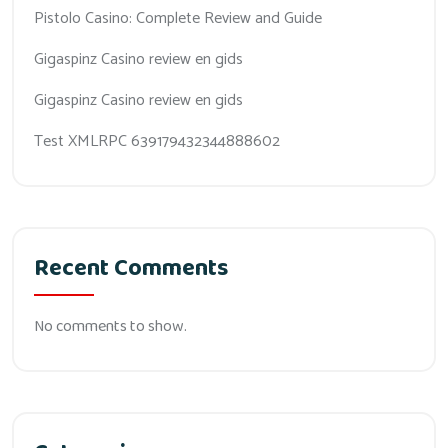
Pistolo Casino: Complete Review and Guide
Gigaspinz Casino review en gids
Gigaspinz Casino review en gids
Test XMLRPC 639179432344888602
Recent Comments
No comments to show.