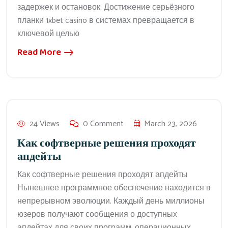
задержек и остановок. Достижение серьёзного
планки 1xbet casino в системах превращается в
ключевой целью
Read More
24 Views
0 Comment
March 23, 2026
Как софтверные решения проходят
апдейты
Как софтверные решения проходят апдейты
Нынешнее программное обеспечение находится в
непрерывном эволюции. Каждый день миллионы
юзеров получают сообщения о доступных
апдейтах для своих программ, операционных