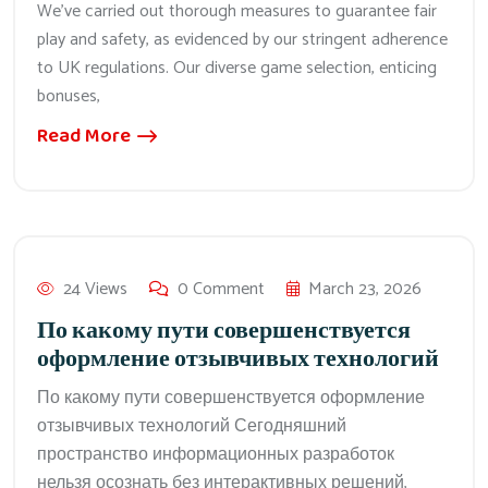
We’ve carried out thorough measures to guarantee fair
play and safety, as evidenced by our stringent adherence
to UK regulations. Our diverse game selection, enticing
bonuses,
Read More
24 Views
0 Comment
March 23, 2026
По какому пути совершенствуется
оформление отзывчивых технологий
По какому пути совершенствуется оформление
отзывчивых технологий Сегодняшний
пространство информационных разработок
нельзя осознать без интерактивных решений,