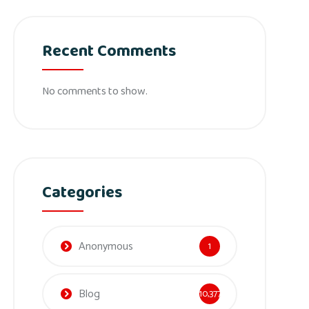
Recent Comments
No comments to show.
Categories
Anonymous
1
Blog
10,377