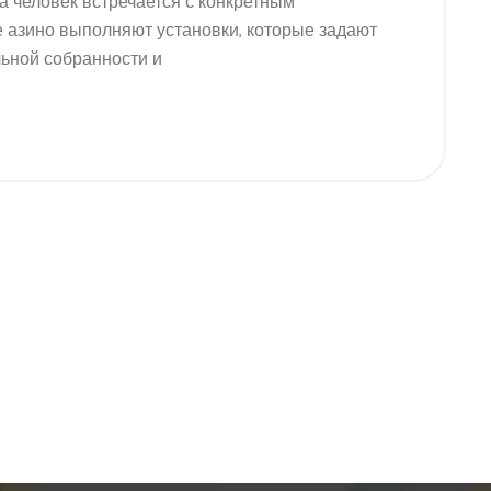
да человек встречается с конкретным
е азино выполняют установки, которые задают
ьной собранности и