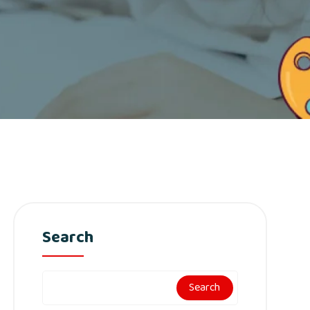
Search
Search