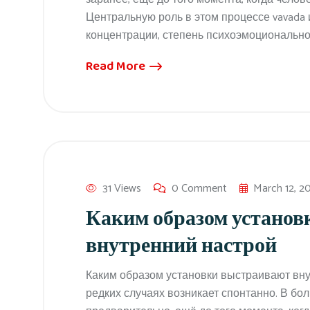
Центральную роль в этом процессе vavada
концентрации, степень психоэмоционально
Read More
31 Views
0 Comment
March 12, 2
Каким образом установ
внутренний настрой
Каким образом установки выстраивают вну
редких случаях возникает спонтанно. В бо