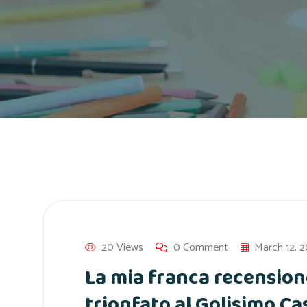
20 Views
0 Comment
March 12, 
La mia franca recension
trionfato al Golisimo Cas