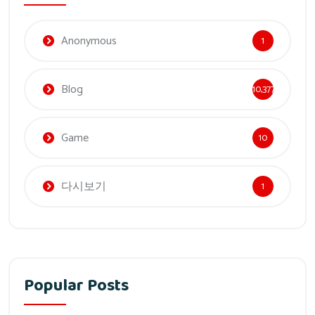
Anonymous
1
Blog
10,377
Game
10
다시보기
1
Popular Posts