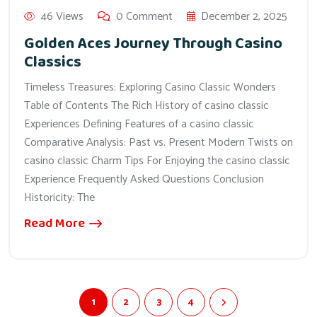
46 Views
0 Comment
December 2, 2025
Golden Aces Journey Through Casino
Classics
Timeless Treasures: Exploring Casino Classic Wonders
Table of Contents The Rich History of casino classic
Experiences Defining Features of a casino classic
Comparative Analysis: Past vs. Present Modern Twists on
casino classic Charm Tips For Enjoying the casino classic
Experience Frequently Asked Questions Conclusion
Historicity: The
Read More
1
2
3
4