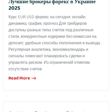
Лучшие брокеры форекс в Украине
2025
Курс EUR USD форекс на сегодня: онлайн
динамика, график, прогноз Для трейдеров
доступны разные типы счетов под различные
стили, конкурентные издержки без комиссии на
депозит, удобные способы пополнения и вывода.
Регулярная аналитика, экономкалендарь и
сигналы помогают планировать сделки и
управлять риском. Из ограничений отметим
отсутствие счетов
Read More