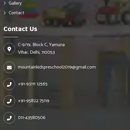
Gallery
Contact
Contact Us
C-9/19, Block C, Yamuna
Vihar, Delhi, 110053
mountainkidspreschool2019@gmail.com
+91-93111 12565
+91-95822 75119
011-43580506