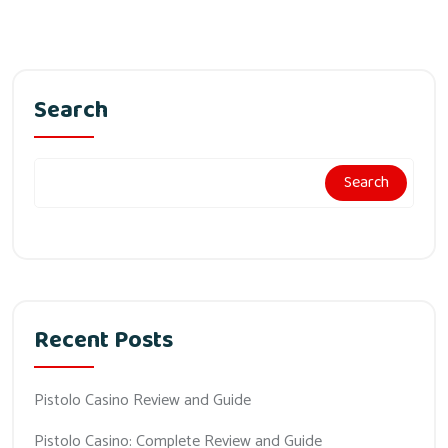
Search
Search
Recent Posts
Pistolo Casino Review and Guide
Pistolo Casino: Complete Review and Guide