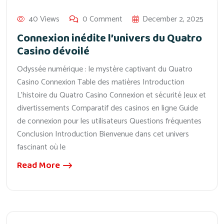
40 Views
0 Comment
December 2, 2025
Connexion inédite l’univers du Quatro
Casino dévoilé
Odyssée numérique : le mystère captivant du Quatro
Casino Connexion Table des matières Introduction
L’histoire du Quatro Casino Connexion et sécurité Jeux et
divertissements Comparatif des casinos en ligne Guide
de connexion pour les utilisateurs Questions fréquentes
Conclusion Introduction Bienvenue dans cet univers
fascinant où le
Read More