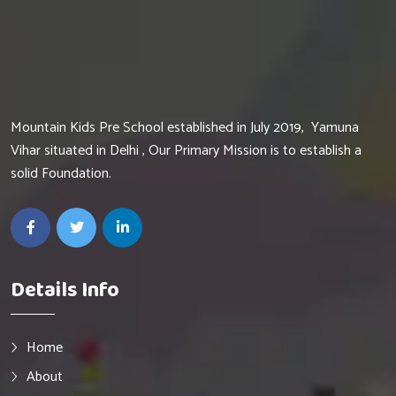
Mountain Kids Pre School established in July 2019, Yamuna
Vihar situated in Delhi , Our Primary Mission is to establish a
solid Foundation.
Details Info
Home
About