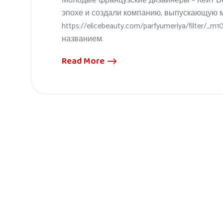
Молодые французские дизайнеры – Кейт Ве
эпохе и создали компанию, выпускающую 
https://elicebeauty.com/parfyumeriya/filter
названием.
Read More