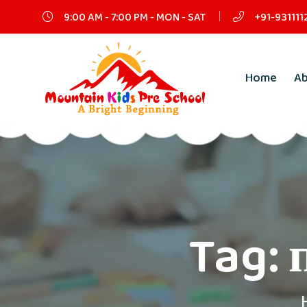
9:00 AM - 7:00 PM - MON - SAT
+91-931111
Home
A
Tag: