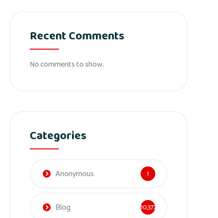
Recent Comments
No comments to show.
Categories
Anonymous
1
Blog
10,377