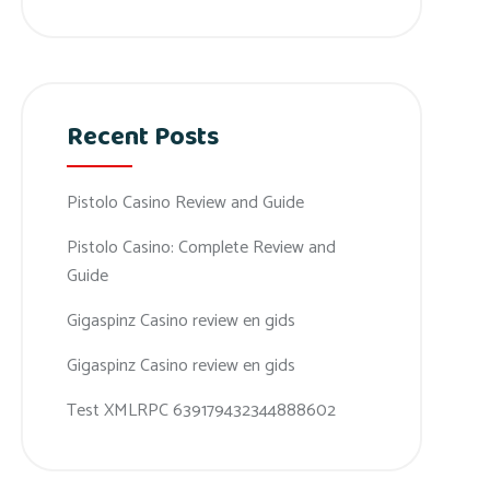
Recent Posts
Pistolo Casino Review and Guide
Pistolo Casino: Complete Review and
Guide
Gigaspinz Casino review en gids
Gigaspinz Casino review en gids
Test XMLRPC 639179432344888602