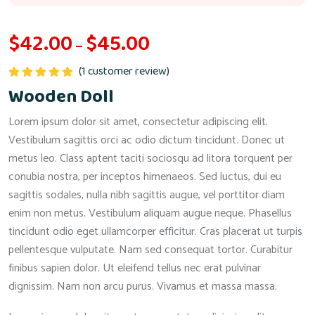
$
42.00
$
45.00
Price
–
range:
$42.00
(
1
customer review)
through
Rated
5.00
Wooden Doll
out of 5
$45.00
Lorem ipsum dolor sit amet, consectetur adipiscing elit.
Vestibulum sagittis orci ac odio dictum tincidunt. Donec ut
metus leo. Class aptent taciti sociosqu ad litora torquent per
conubia nostra, per inceptos himenaeos. Sed luctus, dui eu
sagittis sodales, nulla nibh sagittis augue, vel porttitor diam
enim non metus. Vestibulum aliquam augue neque. Phasellus
tincidunt odio eget ullamcorper efficitur. Cras placerat ut turpis
pellentesque vulputate. Nam sed consequat tortor. Curabitur
finibus sapien dolor. Ut eleifend tellus nec erat pulvinar
dignissim. Nam non arcu purus. Vivamus et massa massa.