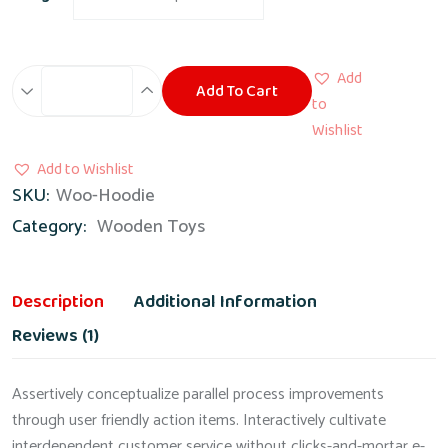
Add
Add To Cart
Wooden
to
Doll
Wishlist
quantity
Add to Wishlist
SKU:
Woo-Hoodie
Category:
Wooden Toys
Description
Additional Information
Reviews (1)
Assertively conceptualize parallel process improvements
through user friendly action items. Interactively cultivate
interdependent customer service without clicks-and-mortar e-