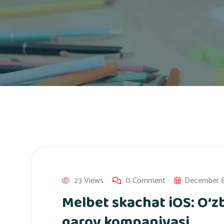
23 Views
0 Comment
December 8
Melbet skachat iOS: O‘z
garov kompaniyasi