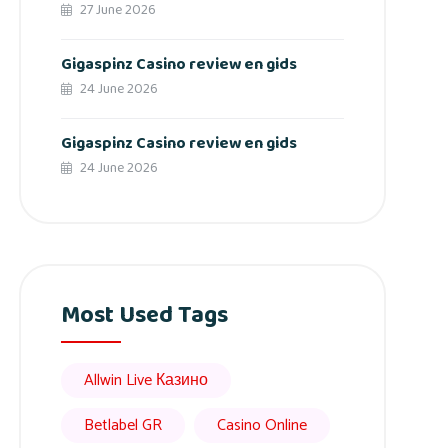
27 June 2026
Gigaspinz Casino review en gids
24 June 2026
Gigaspinz Casino review en gids
24 June 2026
Most Used Tags
Allwin Live Казино
Betlabel GR
Casino Online