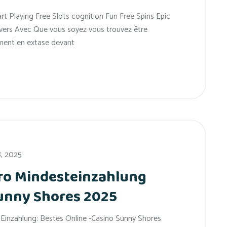
rt Playing Free Slots cognition Fun Free Spins Epic
l vers Avec Que vous soyez vous trouvez être
ment en extase devant
, 2025
uro Mindesteinzahlung
Sunny Shores 2025
Einzahlung: Bestes Online -Casino Sunny Shores