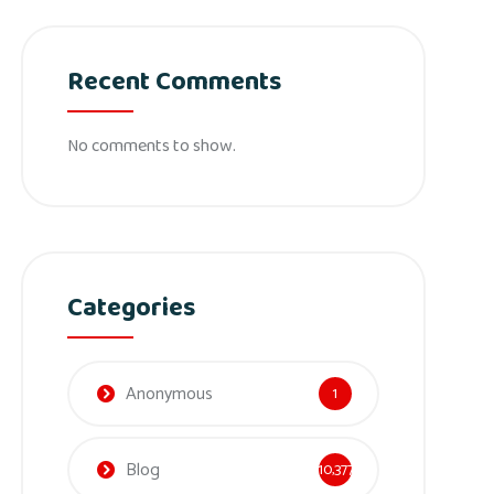
Recent Comments
No comments to show.
Categories
Anonymous
1
Blog
10,377