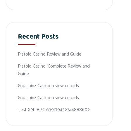
Recent Posts
Pistolo Casino Review and Guide
Pistolo Casino: Complete Review and
Guide
Gigaspinz Casino review en gids
Gigaspinz Casino review en gids
Test XMLRPC 639179432344888602