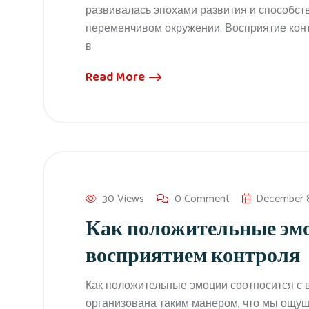
развивалась эпохами развития и способс
переменчивом окружении. Восприятие конт
в
Read More
30 Views
0 Comment
December 8
Как положительные эмо
восприятием контроля
Как положительные эмоции соотносится с
организована таким манером, что мы ощущ