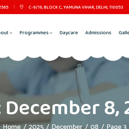
2565
C-9/19, BLOCK C, YAMUNA VIHAR, DELHI, 110053
bout
Programmes
Daycare
Admissions
Gall
:
December 8, 
Home
2025
December
08
Page 3