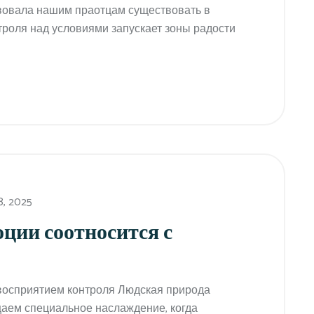
твовала нашим праотцам существовать в
роля над условиями запускает зоны радости
, 2025
ции соотносится с
 восприятием контроля Людская природа
аем специальное наслаждение, когда