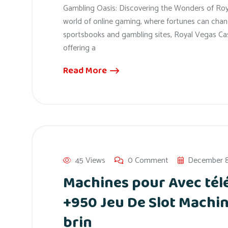
Gambling Oasis: Discovering the Wonders of Roy
world of online gaming, where fortunes can chang
sportsbooks and gambling sites, Royal Vegas Cas
offering a
Read More
45 Views
0 Comment
December 8
Machines pour Avec télé
+950 Jeu De Slot Machi
brin