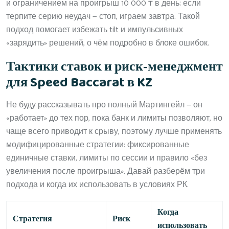
и ограничением на проигрыш 10 000 ₸ в день; если
терпите серию неудач — стоп, играем завтра. Такой
подход помогает избежать tilt и импульсивных
«зарядить» решений, о чём подробно в блоке ошибок.
Тактики ставок и риск‑менеджмент
для Speed Baccarat в KZ
Не буду рассказывать про полный Мартингейл — он
«работает» до тех пор, пока банк и лимиты позволяют, но
чаще всего приводит к срыву, поэтому лучше применять
модифицированные стратегии: фиксированные
единичные ставки, лимиты по сессии и правило «без
увеличения после проигрыша». Давай разберём три
подхода и когда их использовать в условиях РК.
Когда
Стратегия
Риск
использовать