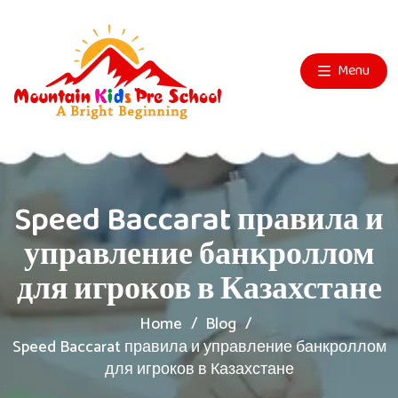
Menu
Speed Baccarat правила и
управление банкроллом
для игроков в Казахстане
Home
Blog
Speed Baccarat правила и управление банкроллом
для игроков в Казахстане