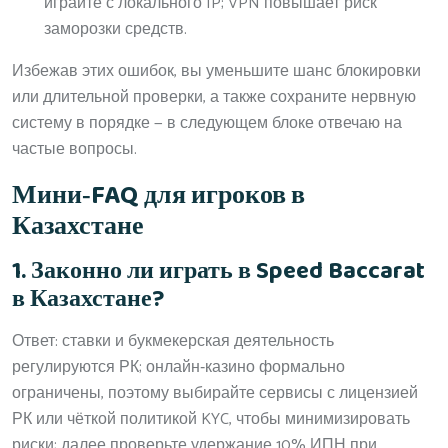
играйте с локального IP; VPN повышает риск
заморозки средств.
Избежав этих ошибок, вы уменьшите шанс блокировки
или длительной проверки, а также сохраните нервную
систему в порядке — в следующем блоке отвечаю на
частые вопросы.
Мини‑FAQ для игроков в
Казахстане
1. Законно ли играть в Speed Baccarat
в Казахстане?
Ответ: ставки и букмекерская деятельность
регулируются РК; онлайн‑казино формально
ограничены, поэтому выбирайте сервисы с лицензией
РК или чёткой политикой KYC, чтобы минимизировать
риски; далее проверьте удержание 10% ИПН при