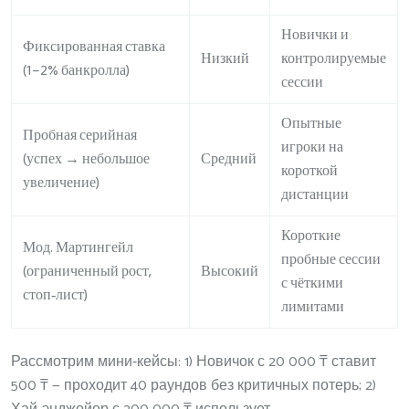
Новички и
Фиксированная ставка
Низкий
контролируемые
(1–2% банкролла)
сессии
Опытные
Пробная серийная
игроки на
(успех → небольшое
Средний
короткой
увеличение)
дистанции
Короткие
Мод. Мартингейл
пробные сессии
(ограниченный рост,
Высокий
с чёткими
стоп‑лист)
лимитами
Рассмотрим мини‑кейсы: 1) Новичок с 20 000 ₸ ставит
500 ₸ — проходит 40 раундов без критичных потерь; 2)