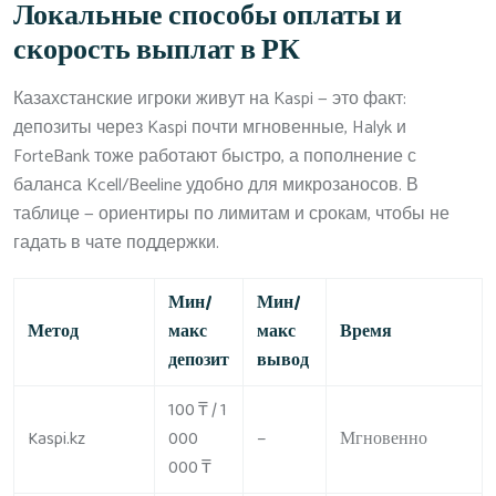
Локальные способы оплаты и
скорость выплат в РК
Казахстанские игроки живут на Kaspi — это факт:
депозиты через Kaspi почти мгновенные, Halyk и
ForteBank тоже работают быстро, а пополнение с
баланса Kcell/Beeline удобно для микрозаносов. В
таблице — ориентиры по лимитам и срокам, чтобы не
гадать в чате поддержки.
Мин/
Мин/
Метод
макс
макс
Время
депозит
вывод
100 ₸ / 1
Kaspi.kz
000
–
Мгновенно
000 ₸