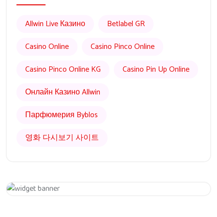
Allwin Live Казино
Betlabel GR
Casino Online
Casino Pinco Online
Casino Pinco Online KG
Casino Pin Up Online
Онлайн Казино Allwin
Парфюмерия Byblos
영화 다시보기 사이트
Get 20% Off
Hurry Up