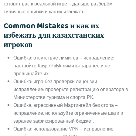
готовят вас к реальной игре — дальше разберём
типичные ошибки и как их избежать.
Common Mistakes и как их
избежать для казахстанских
игроков
Ошибка: отсутствие лимитов — исправление:
настройте Kaspi/Halyk лимиты заранее и не
превышайте их.
Ошибка: игра без проверки лицензии —
исправление: проверьте регистрацию оператора в
Министерстве туризма и спорта РК.
Ошибка: агрессивный Мартингейл без стопа —
исправление: используйте ограниченные шаги и
заранее зафиксированный бюджет.
Ошибка: использование VPN — исправление: