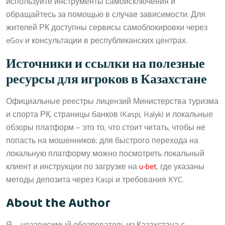
используйте инструменты самоисключения и
обращайтесь за помощью в случае зависимости. Для
жителей РК доступны сервисы самоблокировки через
eGov и консультации в республиканских центрах.
Источники и ссылки на полезные
ресурсы для игроков в Казахстане
Официальные реестры лицензий Министерства туризма
и спорта РК, страницы банков (Kaspi, Halyk) и локальные
обзоры платформ — это то, что стоит читать, чтобы не
попасть на мошенников; для быстрого перехода на
локальную платформу можно посмотреть локальный
клиент и инструкции по загрузке на
u-bet
, где указаны
методы депозита через Kaspi и требования KYC.
About the Author