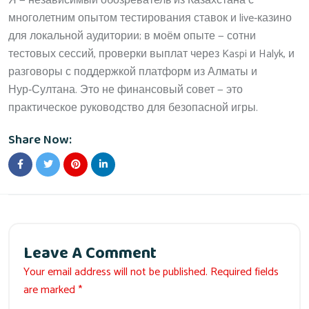
Я — независимый обозреватель из Казахстана с
многолетним опытом тестирования ставок и live‑казино
для локальной аудитории; в моём опыте — сотни
тестовых сессий, проверки выплат через Kaspi и Halyk, и
разговоры с поддержкой платформ из Алматы и
Нур‑Султана. Это не финансовый совет — это
практическое руководство для безопасной игры.
Share Now:
Leave A Comment
Your email address will not be published. Required fields
are marked *