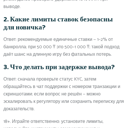
выводе.
2. Какие лимиты ставок безопасны
для новичка?
Ответ: рекомендуемые единичные ставки — 1–2% от
банкролла; при 50 000 ₸ это 500–1 000 ₸; такой подход
даёт шанс на длинную игру без фатальных потерь.
3. Что делать при задержке вывода?
Ответ: сначала проверьте статус KYC, затем
обращайтесь в чат поддержки с номером транзакции и
скриншотами; если вопрос не решён — можно
эскалировать к регулятору или сохранить переписку для
доказательств.
18+. Играйте ответственно: установите лимиты,