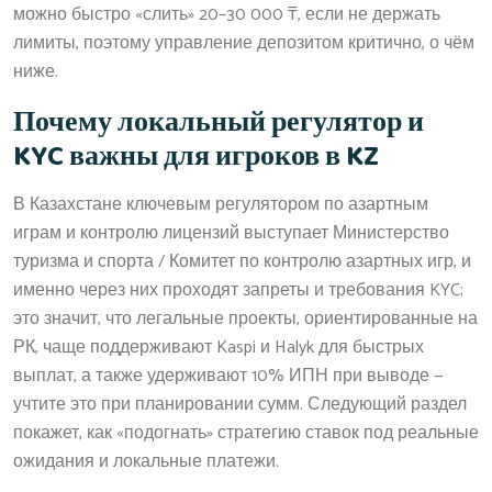
можно быстро «слить» 20–30 000 ₸, если не держать
лимиты, поэтому управление депозитом критично, о чём
ниже.
Почему локальный регулятор и
KYC важны для игроков в KZ
В Казахстане ключевым регулятором по азартным
играм и контролю лицензий выступает Министерство
туризма и спорта / Комитет по контролю азартных игр, и
именно через них проходят запреты и требования KYC;
это значит, что легальные проекты, ориентированные на
РК, чаще поддерживают Kaspi и Halyk для быстрых
выплат, а также удерживают 10% ИПН при выводе —
учтите это при планировании сумм. Следующий раздел
покажет, как «подогнать» стратегию ставок под реальные
ожидания и локальные платежи.