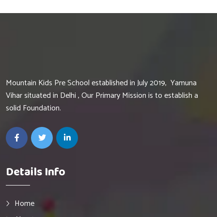
Mountain Kids Pre School established in July 2019, Yamuna
Vihar situated in Delhi , Our Primary Mission is to establish a
solid Foundation.
Details Info
Home