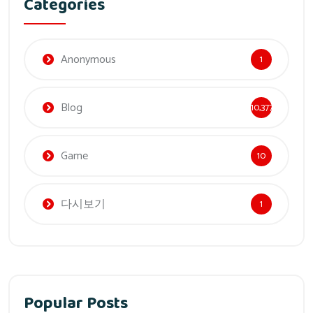
Categories
Anonymous
1
Blog
10,377
Game
10
다시보기
1
Popular Posts