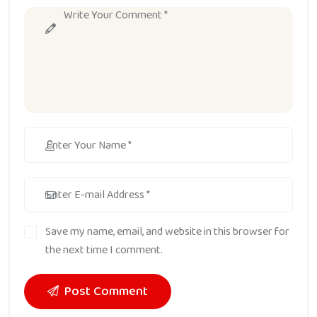
Save my name, email, and website in this browser for
the next time I comment.
Post Comment