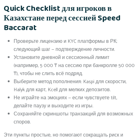
Quick Checklist для игроков в
Казахстане перед сессией Speed
Baccarat
Проверьте лицензию и KYC платформы в РК;
следующий шаг — подтверждение личности.
Установите дневной и сессионный лимит
(например, 5 000 ₸ на сессию при банкролле 50 000
₸), чтобы не слить всё подряд.
Выберите метод пополнения: Kaspi для скорости,
Halyk для карт, Kcell для мелких депозитов.
Не играйте на эмоциях — если чувствуете tilt,
делайте паузу и выходите из игры.
Сохраняйте скриншоты транзакций для возможных
споров.
Эти пункты простые, но помогают сокращать риск и