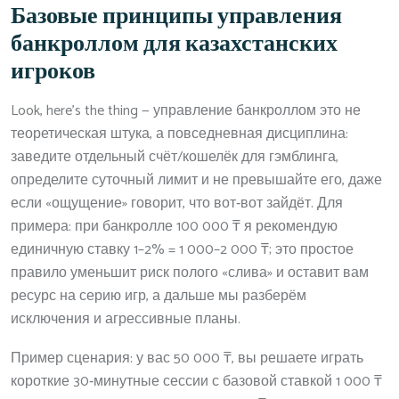
Базовые принципы управления
банкроллом для казахстанских
игроков
Look, here’s the thing — управление банкроллом это не
теоретическая штука, а повседневная дисциплина:
заведите отдельный счёт/кошелёк для гэмблинга,
определите суточный лимит и не превышайте его, даже
если «ощущение» говорит, что вот‑вот зайдёт. Для
примера: при банкролле 100 000 ₸ я рекомендую
единичную ставку 1–2% = 1 000–2 000 ₸; это простое
правило уменьшит риск полого «слива» и оставит вам
ресурс на серию игр, а дальше мы разберём
исключения и агрессивные планы.
Пример сценария: у вас 50 000 ₸, вы решаете играть
короткие 30‑минутные сессии с базовой ставкой 1 000 ₸